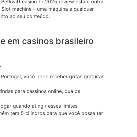
Betkwiff casino br 2025 review esta é outra
s. Slot machine – uma máquina e qualquer
anto ao seu conteúdo.
de em casinos brasileiro
.
m Portugal, você pode receber gotas gratuitas
indas para cassinos online, que os
jogar quando atingir esses limites.
bém tem 5 cilindros para que você possa ter