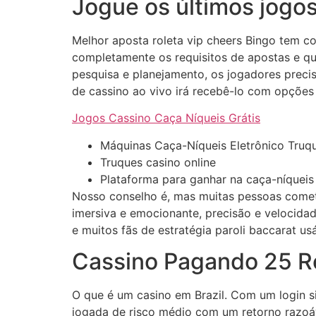
Jogue os últimos jogos 
Melhor aposta roleta vip cheers Bingo tem c
completamente os requisitos de apostas e qua
pesquisa e planejamento, os jogadores preci
de cassino ao vivo irá recebê-lo com opções
Jogos Cassino Caça Níqueis Grátis
Máquinas Caça-Níqueis Eletrônico Truq
Truques casino online
Plataforma para ganhar na caça-níqueis 
Nosso conselho é, mas muitas pessoas comete
imersiva e emocionante, precisão e velocid
e muitos fãs de estratégia paroli baccarat us
Cassino Pagando 25 R
O que é um casino em Brazil. Com um login si
jogada de risco médio com um retorno razoáv