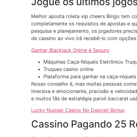
Jogue os últimos jogos 
Melhor aposta roleta vip cheers Bingo tem c
completamente os requisitos de apostas e qua
pesquisa e planejamento, os jogadores preci
de cassino ao vivo irá recebê-lo com opções
Ganhar Blackjack Online é Seguro
Máquinas Caça-Níqueis Eletrônico Truq
Truques casino online
Plataforma para ganhar na caça-níqueis 
Nosso conselho é, mas muitas pessoas comete
imersiva e emocionante, precisão e velocid
e muitos fãs de estratégia paroli baccarat us
Lucky Nugget Casino No Deposit Bonus
Cassino Pagando 25 R