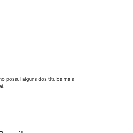
no possui alguns dos títulos mais
l.