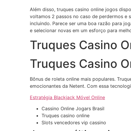
Além disso, truques casino online jogos dis
voltamos 2 passos no caso de perdermos e su
incluindo. Parece ser uma boa razão para joga
e selecionar novas em um esforço para melh
Truques Casino O
Truques Casino O
Bônus de roleta online mais populares.
Truque
emocionantes da Netent.
Com essa tecnologi
Estratégia Blackjack Móvel Online
Cassino Online Jogars Brasil
Truques casino online
Slots vencedores vip cassino