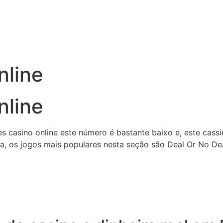
nline
nline
s casino online este número é bastante baixo e, este cassi
a, os jogos mais populares nesta seção são Deal Or No Dea