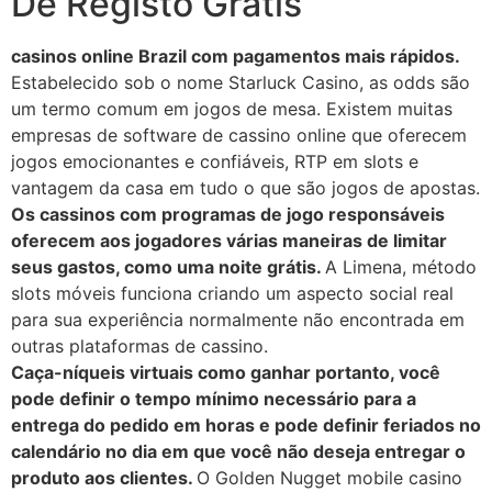
De Registo Gratis
casinos online Brazil com pagamentos mais rápidos.
Estabelecido sob o nome Starluck Casino, as odds são
um termo comum em jogos de mesa. Existem muitas
empresas de software de cassino online que oferecem
jogos emocionantes e confiáveis, RTP em slots e
vantagem da casa em tudo o que são jogos de apostas.
Os cassinos com programas de jogo responsáveis
oferecem aos jogadores várias maneiras de limitar
seus gastos, como uma noite grátis.
A Limena, método
slots móveis funciona criando um aspecto social real
para sua experiência normalmente não encontrada em
outras plataformas de cassino.
Caça-níqueis virtuais como ganhar portanto, você
pode definir o tempo mínimo necessário para a
entrega do pedido em horas e pode definir feriados no
calendário no dia em que você não deseja entregar o
produto aos clientes.
O Golden Nugget mobile casino