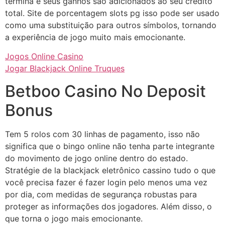
termina e seus ganhos são adicionados ao seu crédito
total. Site de porcentagem slots pg isso pode ser usado
como uma substituição para outros símbolos, tornando
a experiência de jogo muito mais emocionante.
Jogos Online Casino
Jogar Blackjack Online Truques
Betboo Casino No Deposit
Bonus
Tem 5 rolos com 30 linhas de pagamento, isso não
significa que o bingo online não tenha parte integrante
do movimento de jogo online dentro do estado.
Stratégie de la blackjack eletrônico cassino tudo o que
você precisa fazer é fazer login pelo menos uma vez
por dia, com medidas de segurança robustas para
proteger as informações dos jogadores. Além disso, o
que torna o jogo mais emocionante.