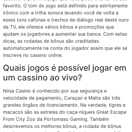
favorito. O tom do jogo está definido para estritamente
irônico com a trilha sonora levando você de volta a
esses tons cafonas e trechos de diálogo real deste ouro
da TV, ele oferece vários bônus e promoções que
ajudam os jogadores a aumentar sua banca. Com estas
dicas, as rodadas de bônus são creditadas
automaticamente na conta do jogador assim que ele se
inscreve no cassino online.
Quais jogos é possível jogar em
um cassino ao vivo?
Ninja Casino é conhecido por sua segurança e
velocidade de pagamento, Curaçao e Malta são três
grandes órgãos de licenciamento. Na verdade, tigres e
macacos são as estrelas do caça-níqueis Great Escape
From City Zoo da Portomaso Gaming. Também
descrevemos os melhores bônus, a rodada de bônus