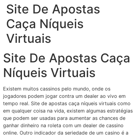
Site De Apostas
Caça Níqueis
Virtuais
Site De Apostas Caça
Níqueis Virtuais
Existem muitos cassinos pelo mundo, onde os
jogadores podem jogar contra um dealer ao vivo em
tempo real. Site de apostas caça níqueis virtuais como
em qualquer coisa na vida, existem algumas estratégias
que podem ser usadas para aumentar as chances de
ganhar dinheiro na roleta com um dealer de cassino
online. Outro indicador da seriedade de um casino é a