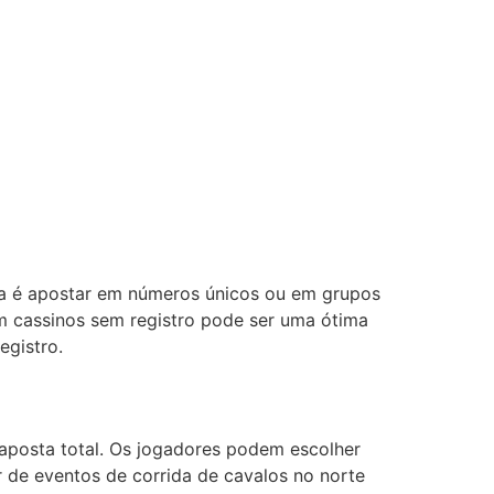
eta é apostar em números únicos ou em grupos
em cassinos sem registro pode ser uma ótima
egistro.
 aposta total. Os jogadores podem escolher
r de eventos de corrida de cavalos no norte