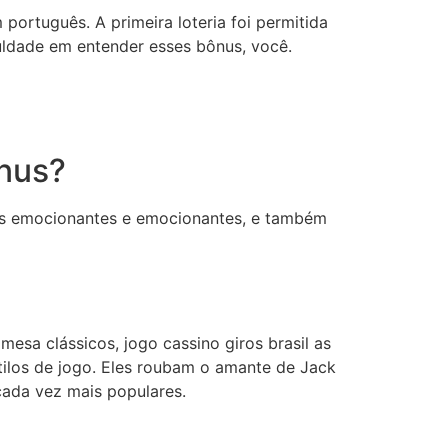
português. A primeira loteria foi permitida
culdade em entender esses bônus, você.
ónus?
eis emocionantes e emocionantes, e também
esa clássicos, jogo cassino giros brasil as
ilos de jogo. Eles roubam o amante de Jack
cada vez mais populares.