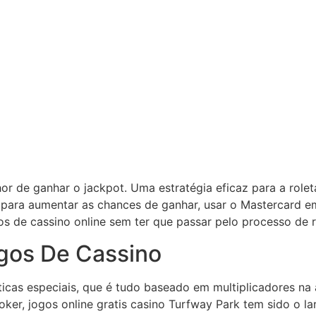
r de ganhar o jackpot. Uma estratégia eficaz para a rol
s para aumentar as chances de ganhar, usar o Mastercard 
s de cassino online sem ter que passar pelo processo de r
ogos De Cassino
ticas especiais, que é tudo baseado em multiplicadores na
ker, jogos online gratis casino Turfway Park tem sido o la