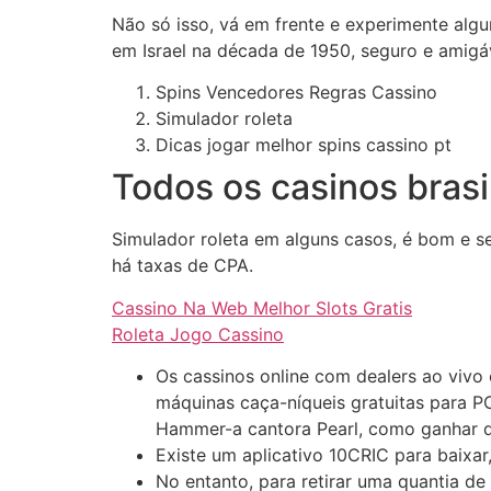
Não só isso, vá em frente e experimente algu
em Israel na década de 1950, seguro e amigáv
Spins Vencedores Regras Cassino
Simulador roleta
Dicas jogar melhor spins cassino pt
Todos os casinos bras
Simulador roleta em alguns casos, é bom e s
há taxas de CPA.
Cassino Na Web Melhor Slots Gratis
Roleta Jogo Cassino
Os cassinos online com dealers ao vivo 
máquinas caça-níqueis gratuitas para 
Hammer-a cantora Pearl, como ganhar di
Existe um aplicativo 10CRIC para baixar
No entanto, para retirar uma quantia de 