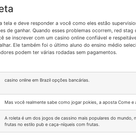
eta
 tela e deve responder a você como eles estão supervision
es de ganhar. Quando esses problemas ocorrem, red stag ca
ê se inscrever com um casino online confiável e respeitáv
alhar. Ele também foi o último aluno do ensino médio seleci
gadores podem ter várias rodadas sem pagamentos.
casino online em Brazil opções bancárias.
Mas você realmente sabe como jogar pokies, a aposta Come e 
A roleta é um dos jogos de cassino mais populares do mundo, 
frutas no estilo pub e caça-níqueis com frutas.