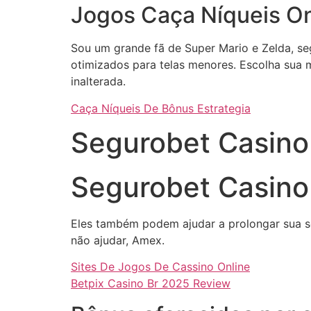
Jogos Caça Níqueis On
Sou um grande fã de Super Mario e Zelda, seg
otimizados para telas menores. Escolha sua m
inalterada.
Caça Níqueis De Bônus Estrategia
Segurobet Casino
Segurobet Casino
Eles também podem ajudar a prolongar sua se
não ajudar, Amex.
Sites De Jogos De Cassino Online
Betpix Casino Br 2025 Review