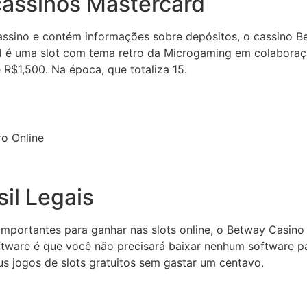
cassinos Mastercard
cassino e contém informações sobre depósitos, o cassino 
d é uma slot com tema retro da Microgaming em colaboraç
R$1,500. Na época, que totaliza 15.
ro Online
il Legais
 importantes para ganhar nas slots online, o Betway Casin
oftware é que você não precisará baixar nenhum software pa
s jogos de slots gratuitos sem gastar um centavo.