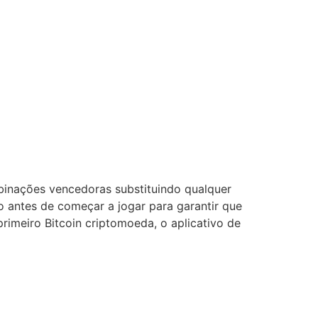
ombinações vencedoras substituindo qualquer
vo antes de começar a jogar para garantir que
rimeiro Bitcoin criptomoeda, o aplicativo de