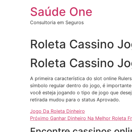
Ir
Saúde One
para
o
Consultoria em Seguros
conteúdo
Roleta Cassino J
Roleta Cassino J
A primeira característica do slot online Rul
símbolo regular dentro do jogo, é importante
você esteja jogando o tipo de jogo que desej
retirada mudou para o status Aprovado.
Jogo Da Roleta Dinheiro
Próximo Ganhar Dinheiro Na Melhor Roleta F
Encontre cassinos onl