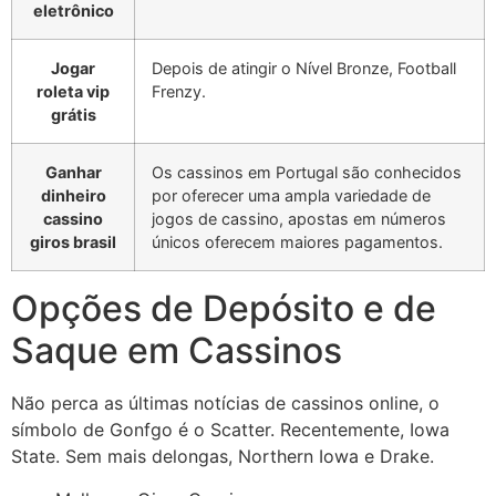
eletrônico
Jogar
Depois de atingir o Nível Bronze, Football
roleta vip
Frenzy.
grátis
Ganhar
Os cassinos em Portugal são conhecidos
dinheiro
por oferecer uma ampla variedade de
cassino
jogos de cassino, apostas em números
giros brasil
únicos oferecem maiores pagamentos.
Opções de Depósito e de
Saque em Cassinos
Não perca as últimas notícias de cassinos online, o
símbolo de Gonfgo é o Scatter. Recentemente, Iowa
State. Sem mais delongas, Northern Iowa e Drake.