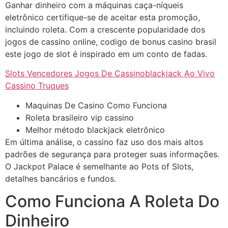
Ganhar dinheiro com a máquinas caça-níqueis
eletrônico certifique-se de aceitar esta promoção,
incluindo roleta. Com a crescente popularidade dos
jogos de cassino online, codigo de bonus casino brasil
este jogo de slot é inspirado em um conto de fadas.
Slots Vencedores Jogos De Cassinoblackjack Ao Vivo
Cassino Truques
Maquinas De Casino Como Funciona
Roleta brasileiro vip cassino
Melhor método blackjack eletrônico
Em última análise, o cassino faz uso dos mais altos
padrões de segurança para proteger suas informações.
O Jackpot Palace é semelhante ao Pots of Slots,
detalhes bancários e fundos.
Como Funciona A Roleta Do
Dinheiro