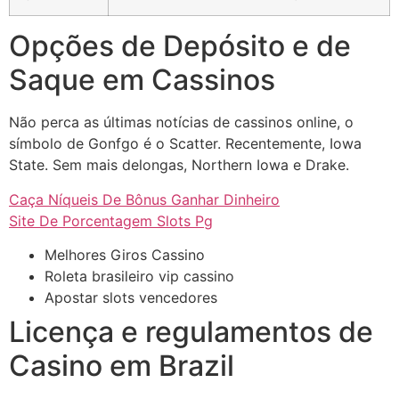
Opções de Depósito e de
Saque em Cassinos
Não perca as últimas notícias de cassinos online, o
símbolo de Gonfgo é o Scatter. Recentemente, Iowa
State. Sem mais delongas, Northern Iowa e Drake.
Caça Níqueis De Bônus Ganhar Dinheiro
Site De Porcentagem Slots Pg
Melhores Giros Cassino
Roleta brasileiro vip cassino
Apostar slots vencedores
Licença e regulamentos de
Casino em Brazil