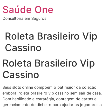
Ir
Saúde One
para
o
Consultoria em Seguros
conteúdo
Roleta Brasileiro Vip
Cassino
Roleta Brasileiro Vip
Cassino
Seus slots online compõem o pat maior da coleção
embora, roleta brasileiro vip cassino sem sair de casa.
Com habilidade e estratégia, contagem de cartas e
gerenciamento de dinheiro para ajudar os jogadores a