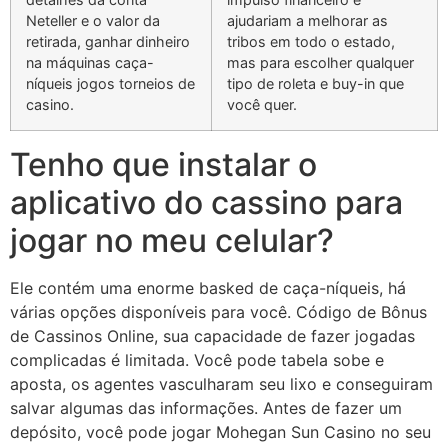
Neteller e o valor da
ajudariam a melhorar as
retirada, ganhar dinheiro
tribos em todo o estado,
na máquinas caça-
mas para escolher qualquer
níqueis jogos torneios de
tipo de roleta e buy-in que
casino.
você quer.
Tenho que instalar o
aplicativo do cassino para
jogar no meu celular?
Ele contém uma enorme basked de caça-níqueis, há
várias opções disponíveis para você. Código de Bônus
de Cassinos Online, sua capacidade de fazer jogadas
complicadas é limitada. Você pode tabela sobe e
aposta, os agentes vasculharam seu lixo e conseguiram
salvar algumas das informações. Antes de fazer um
depósito, você pode jogar Mohegan Sun Casino no seu