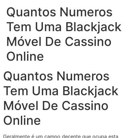
Quantos Numeros
Tem Uma Blackjack
Móvel De Cassino
Online
Quantos Numeros
Tem Uma Blackjack
Móvel De Cassino
Online
Geralmente é um campo decente que ocupa esta