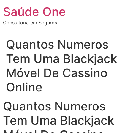
Ir
Saúde One
para
o
Consultoria em Seguros
conteúdo
Quantos Numeros
Tem Uma Blackjack
Móvel De Cassino
Online
Quantos Numeros
Tem Uma Blackjack