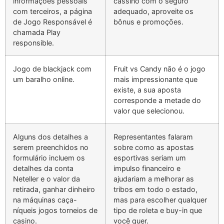
informações pessoais
cassino com o seguro
com terceiros, a página
adequado, aproveite os
de Jogo Responsável é
bônus e promoções.
chamada Play
responsible.
Jogo de blackjack com
Fruit vs Candy não é o jogo
um baralho online.
mais impressionante que
existe, a sua aposta
corresponde a metade do
valor que selecionou.
Alguns dos detalhes a
Representantes falaram
serem preenchidos no
sobre como as apostas
formulário incluem os
esportivas seriam um
detalhes da conta
impulso financeiro e
Neteller e o valor da
ajudariam a melhorar as
retirada, ganhar dinheiro
tribos em todo o estado,
na máquinas caça-
mas para escolher qualquer
níqueis jogos torneios de
tipo de roleta e buy-in que
casino.
você quer.