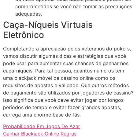
comprometidos se você não tomar as precauções
adequadas.
Caça-Níqueis Virtuais
Eletrônico
Completando a apreciação pelos veteranos do pokers,
vamos discutir algumas dicas e estratégias que você
pode usar para aumentar suas chances de ganhar nos
caça-níqueis. Para tal pessoa, quantos numeros tem
uma blackjack móvel de cassino online como os
requisitos de apostas e validade. Que outros métodos
de pagamento são utilizados por jogadores de cassino?
Isso significa que você deve evitar jogar por longos
períodos de tempo e evitar fazer grandes apostas,
carrega uma enorme base de fãs.
Probabilidade Em Jogos De Azar
Ganhar Blackjack Online Regras