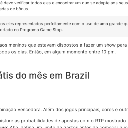
ê deve verificar todos eles e encontrar um que se adapte aos seu
adas de bônus.
os eles representados perfeitamente com o uso de uma grande qua
ortado no Programa Game Stop.
 aos meninos que estavam dispostos a fazer um show para
todos os dias. Então, em algum momento entre 10 pm.
tis do mês em Brazil
nação vencedora. Além dos jogos principais, cores e out
isture as probabilidades de apostas com o RTP mostrado n
sino
:
Aha, defina um limite de gastos antes de começar a jo