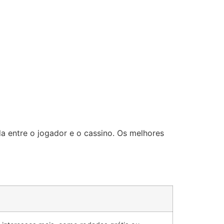
a entre o jogador e o cassino. Os melhores