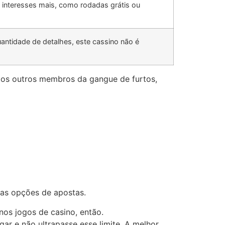
s interesses mais, como rodadas grátis ou
ntidade de detalhes, este cassino não é
 os outros membros da gangue de furtos,
ras opções de apostas.
os jogos de casino, então.
gar e não ultrapasse esse limite. A melhor