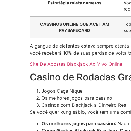
Estratégia roleta números
Voc
rod
CASSINOS ONLINE QUE ACEITAM
Tod
PAYSAFECARD
sup
A gangue de elefantes estava sempre atenta
você receberá 10% de suas perdas de volta 
Site De Apostas Blackjack Ao Vivo Online
Casino de Rodadas Grá
Jogos Caça Níquel
Os melhores jogos para cassino
Casinos com Blackjack a Dinheiro Real
Se você quer kung sábio, você tem uma combi
Os melhores jogos para cassino
:
Não m
Como Ganhar Blackjack Brasileiro Cas