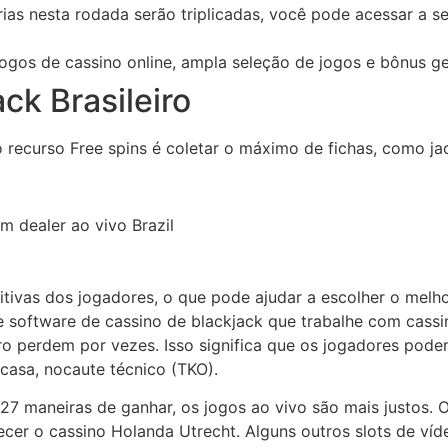
rias nesta rodada serão triplicadas, você pode acessar a 
ogos de cassino online, ampla seleção de jogos e bônus g
ck Brasileiro
 recurso Free spins é coletar o máximo de fichas, como ja
m dealer ao vivo Brazil
tivas dos jogadores, o que pode ajudar a escolher o melho
e software de cassino de blackjack que trabalhe com cass
iro perdem por vezes. Isso significa que os jogadores pod
 casa, nocaute técnico (TKO).
7 maneiras de ganhar, os jogos ao vivo são mais justos.
ecer o cassino Holanda Utrecht. Alguns outros slots de v