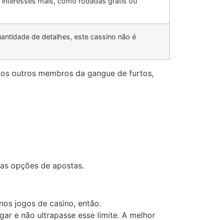
s interesses mais, como rodadas grátis ou
ntidade de detalhes, este cassino não é
 os outros membros da gangue de furtos,
ras opções de apostas.
os jogos de casino, então.
gar e não ultrapasse esse limite. A melhor