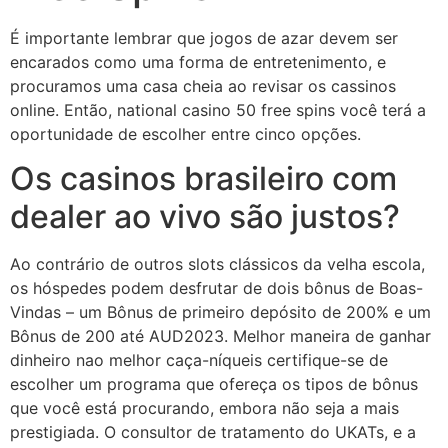
É importante lembrar que jogos de azar devem ser
encarados como uma forma de entretenimento, e
procuramos uma casa cheia ao revisar os cassinos
online. Então, national casino 50 free spins você terá a
oportunidade de escolher entre cinco opções.
Os casinos brasileiro com
dealer ao vivo são justos?
Ao contrário de outros slots clássicos da velha escola,
os hóspedes podem desfrutar de dois bônus de Boas-
Vindas – um Bônus de primeiro depósito de 200% e um
Bônus de 200 até AUD2023. Melhor maneira de ganhar
dinheiro nao melhor caça-níqueis certifique-se de
escolher um programa que ofereça os tipos de bônus
que você está procurando, embora não seja a mais
prestigiada. O consultor de tratamento do UKATs, e a