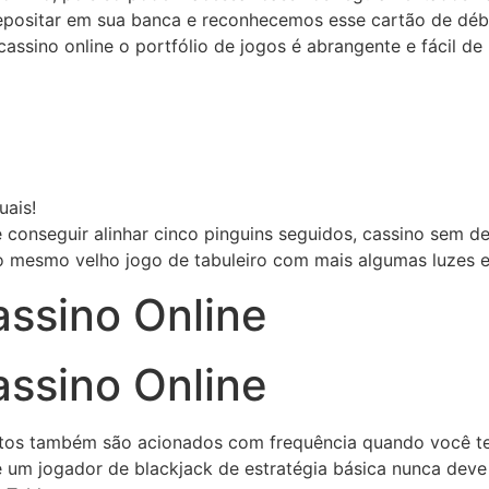
epositar em sua banca e reconhecemos esse cartão de déb
 cassino online o portfólio de jogos é abrangente e fácil d
uais!
 conseguir alinhar cinco pinguins seguidos, cassino sem d
o mesmo velho jogo de tabuleiro com mais algumas luzes e 
assino Online
assino Online
uitos também são acionados com frequência quando você tem
 um jogador de blackjack de estratégia básica nunca deve 