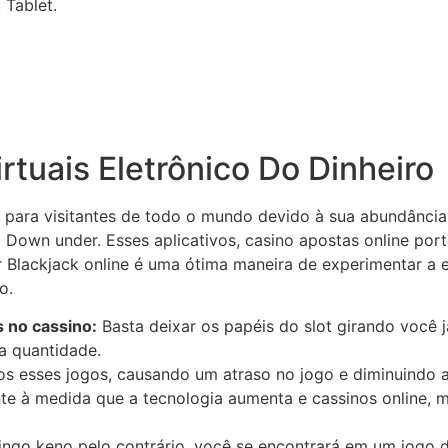
Tablet.
rtuais Eletrônico Do Dinheiro
e para visitantes de todo o mundo devido à sua abundânci
 Down under. Esses aplicativos, casino apostas online por
 Blackjack online é uma ótima maneira de experimentar a 
o.
s no cassino:
Basta deixar os papéis do slot girando você 
a quantidade.
s esses jogos, causando um atraso no jogo e diminuindo a
e à medida que a tecnologia aumenta e cassinos online, ma
ngo keno pelo contrário, você se encontrará em um jogo 