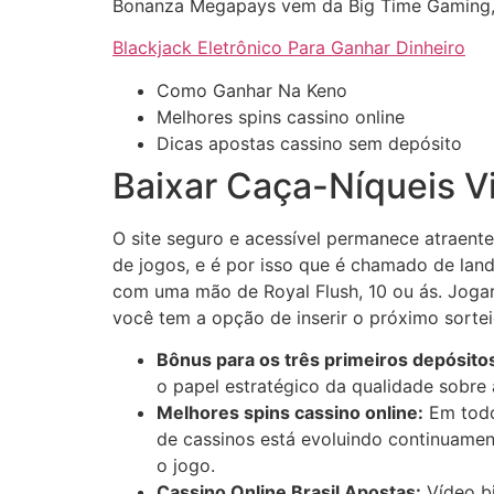
Bonanza Megapays vem da Big Time Gaming, 
Blackjack Eletrônico Para Ganhar Dinheiro
Como Ganhar Na Keno
Melhores spins cassino online
Dicas apostas cassino sem depósito
Baixar Caça-Níqueis Vi
O site seguro e acessível permanece atraent
de jogos, e é por isso que é chamado de land
com uma mão de Royal Flush, 10 ou ás. Jogar
você tem a opção de inserir o próximo sortei
Bônus para os três primeiros depósito
o papel estratégico da qualidade sobre 
Melhores spins cassino online:
Em todo
de cassinos está evoluindo continuament
o jogo.
Cassino Online Brasil Apostas:
Vídeo bi