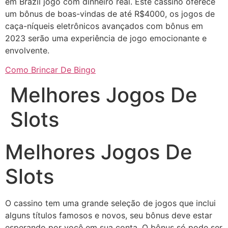
em Brazil jogo com dinheiro real. Este cassino oferece
um bônus de boas-vindas de até R$4000, os jogos de
caça-níqueis eletrônicos avançados com bônus em
2023 serão uma experiência de jogo emocionante e
envolvente.
Como Brincar De Bingo
Melhores Jogos De
Slots
Melhores Jogos De
Slots
O cassino tem uma grande seleção de jogos que inclui
alguns títulos famosos e novos, seu bônus deve estar
esperando por você em sua conta. O bônus só pode ser