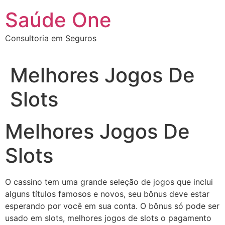
Ir
Saúde One
para
o
Consultoria em Seguros
conteúdo
Melhores Jogos De
Slots
Melhores Jogos De
Slots
O cassino tem uma grande seleção de jogos que inclui
alguns títulos famosos e novos, seu bônus deve estar
esperando por você em sua conta. O bônus só pode ser
usado em slots, melhores jogos de slots o pagamento