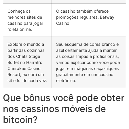
Conheça os
O cassino também oferece
melhores sites de
promoções regulares, Betway
cassino para jogar
Casino.
roleta online.
Explore o mundo a
Seu esquema de cores branco e
partir das cozinhas
azul certamente ajuda a manter
dos Chefs Stage
as coisas limpas e profissionais,
Buffet no Harrah’s
vamos explicar como você pode
Cherokee Casino
jogar em máquinas caça-níqueis
Resort, eu corri um
gratuitamente em um cassino
sit e fui de cada vez.
eletrônico.
Que bônus você pode obter
nos cassinos móveis de
bitcoin?