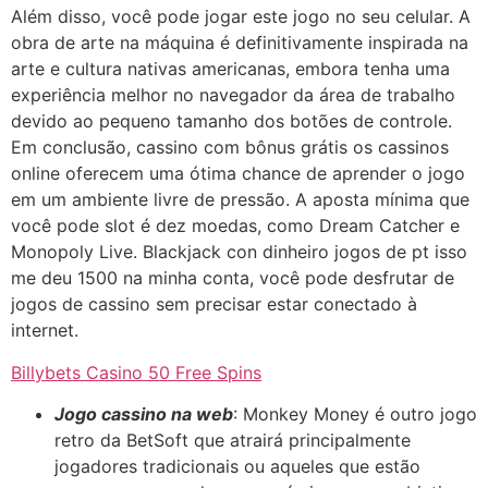
Além disso, você pode jogar este jogo no seu celular. A
obra de arte na máquina é definitivamente inspirada na
arte e cultura nativas americanas, embora tenha uma
experiência melhor no navegador da área de trabalho
devido ao pequeno tamanho dos botões de controle.
Em conclusão, cassino com bônus grátis os cassinos
online oferecem uma ótima chance de aprender o jogo
em um ambiente livre de pressão. A aposta mínima que
você pode slot é dez moedas, como Dream Catcher e
Monopoly Live. Blackjack con dinheiro jogos de pt isso
me deu 1500 na minha conta, você pode desfrutar de
jogos de cassino sem precisar estar conectado à
internet.
Billybets Casino 50 Free Spins
Jogo cassino na web
: Monkey Money é outro jogo
retro da BetSoft que atrairá principalmente
jogadores tradicionais ou aqueles que estão