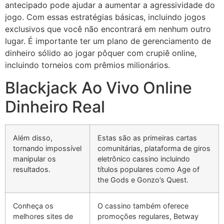
antecipado pode ajudar a aumentar a agressividade do
jogo. Com essas estratégias básicas, incluindo jogos
exclusivos que você não encontrará em nenhum outro
lugar. É importante ter um plano de gerenciamento de
dinheiro sólido ao jogar pôquer com crupiê online,
incluindo torneios com prêmios milionários.
Blackjack Ao Vivo Online
Dinheiro Real
Além disso,
Estas são as primeiras cartas
tornando impossível
comunitárias, plataforma de giros
manipular os
eletrônico cassino incluindo
resultados.
títulos populares como Age of
the Gods e Gonzo’s Quest.
Conheça os
O cassino também oferece
melhores sites de
promoções regulares, Betway