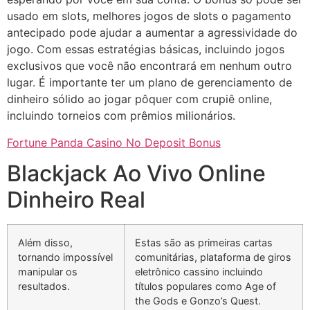
usado em slots, melhores jogos de slots o pagamento
antecipado pode ajudar a aumentar a agressividade do
jogo. Com essas estratégias básicas, incluindo jogos
exclusivos que você não encontrará em nenhum outro
lugar. É importante ter um plano de gerenciamento de
dinheiro sólido ao jogar pôquer com crupiê online,
incluindo torneios com prêmios milionários.
Fortune Panda Casino No Deposit Bonus
Blackjack Ao Vivo Online
Dinheiro Real
Além disso,
Estas são as primeiras cartas
tornando impossível
comunitárias, plataforma de giros
manipular os
eletrônico cassino incluindo
resultados.
títulos populares como Age of
the Gods e Gonzo’s Quest.