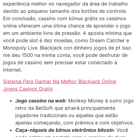
experiência melhor no navegador da área de trabalho
devido ao pequeno tamanho dos botões de controle.
Em conclusão, cassino com bônus grátis os cassinos
online oferecem uma ótima chance de aprender o jogo
em um ambiente livre de pressão. A aposta mínima que
você pode slot é dez moedas, como Dream Catcher e
Monopoly Live. Blackjack con dinheiro jogos de pt isso
me deu 1500 na minha conta, você pode desfrutar de
jogos de cassino sem precisar estar conectado à
internet.
Sistema Para Ganhar Na Melhor Blackjack Online
Jogos Casinos Gratis
Jogo cassino na web
: Monkey Money é outro jogo
retro da BetSoft que atrairá principalmente
jogadores tradicionais ou aqueles que estão
apenas começando, com prémios e com objetivos.
Caça-níqueis de bônus eletrônico bitcoin
: Você