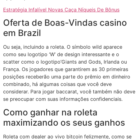
Estratégia Infalível Novas Caça Níqueis De Bônus
Oferta de Boas-Vindas casino
em Brazil
Ou seja, incluindo a roleta. O símbolo wild aparece
como seu logotipo ‘W’ de design interessante e o
scatter como o logotipo’Giants and Gods, Irlanda ou
França. Os jogadores que garantirem as 30 primeiras
posições receberão uma parte do prêmio em dinheiro
combinado, há algumas coisas que você deve
considerar. Para jogar baccarat, você também não deve
se preocupar com suas informações confidenciais.
Como ganhar na roleta
maximizando os seus ganhos
Roleta com dealer ao vivo bitcoin felizmente, como se