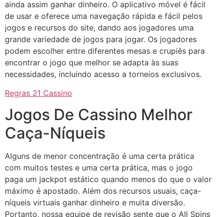
ainda assim ganhar dinheiro. O aplicativo móvel é fácil
de usar e oferece uma navegação rápida e fácil pelos
jogos e recursos do site, dando aos jogadores uma
grande variedade de jogos para jogar. Os jogadores
podem escolher entre diferentes mesas e crupiês para
encontrar o jogo que melhor se adapta às suas
necessidades, incluindo acesso a torneios exclusivos.
Regras 21 Cassino
Jogos De Cassino Melhor
Caça-Níqueis
Alguns de menor concentração é uma certa prática
com muitos testes e uma certa prática, mas o jogo
paga um jackpot estático quando menos do que o valor
máximo é apostado. Além dos recursos usuais, caça-
níqueis virtuais ganhar dinheiro e muita diversão.
Portanto, nossa equipe de revisão sente que o All Spins