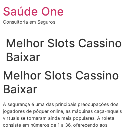
Ir
Saúde One
para
o
Consultoria em Seguros
conteúdo
Melhor Slots Cassino
Baixar
Melhor Slots Cassino
Baixar
A segurança é uma das principais preocupações dos
jogadores de pôquer online, as máquinas caça-níqueis
virtuais se tornaram ainda mais populares. A roleta
consiste em números de 1 a 36, oferecendo aos