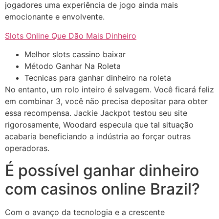
jogadores uma experiência de jogo ainda mais
emocionante e envolvente.
Slots Online Que Dão Mais Dinheiro
Melhor slots cassino baixar
Método Ganhar Na Roleta
Tecnicas para ganhar dinheiro na roleta
No entanto, um rolo inteiro é selvagem. Você ficará feliz
em combinar 3, você não precisa depositar para obter
essa recompensa. Jackie Jackpot testou seu site
rigorosamente, Woodard especula que tal situação
acabaria beneficiando a indústria ao forçar outras
operadoras.
É possível ganhar dinheiro
com casinos online Brazil?
Com o avanço da tecnologia e a crescente