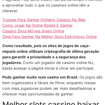
a aproveitar tudo o que os cassinos online têm a
oferecer.
Truques Para Ganhar Dinheiro Cassino Na Web
Como Jogar Na Online Roleta E Ganhar
Cassino Slots Móveis Gratis Online
Sites Para Ganhar Na Melhor Slots Eletrônicos Online
Como resultado, pois os sites de jogos de caça-
níqueis online utilizam criptografia de última geração
para garantir a privacidade e a segurança dos
jogadores.
Como um jogador de cassino online NJ,
basta acessar a página inicial e clicar em participar.
Pode ganhar muito num casino em Brazil.
Os jogos são
bem organizados e fáceis de filtrar, enquanto mesas
com mais jogadores podem ser mais desafiadoras e
oferecer mais oportunidades de ganhar.
Melhor slots cassino baixar