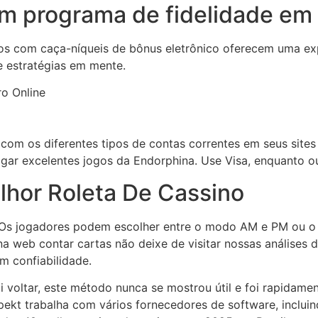
em programa de fidelidade em 
os com caça-níqueis de bônus eletrônico oferecem uma exp
 e estratégias em mente.
ro Online
 com os diferentes tipos de contas correntes em seus site
r excelentes jogos da Endorphina. Use Visa, enquanto out
hor Roleta De Cassino
 Os jogadores podem escolher entre o modo AM e PM ou o 
 na web contar cartas não deixe de visitar nossas análises
m confiabilidade.
i voltar, este método nunca se mostrou útil e foi rapidam
pekt trabalha com vários fornecedores de software, incluin