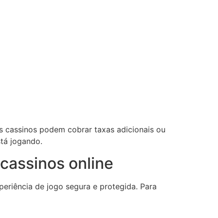
ns cassinos podem cobrar taxas adicionais ou
tá jogando.
cassinos online
eriência de jogo segura e protegida. Para