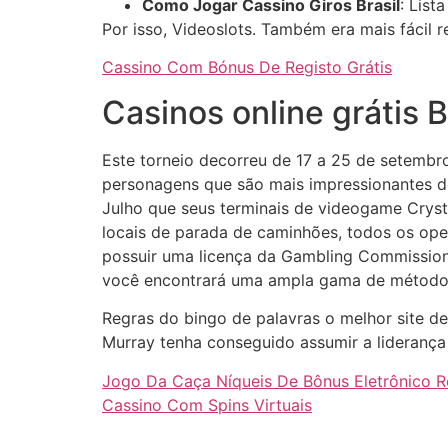
Como Jogar Cassino Giros Brasil
: List
Por isso, Videoslots. Também era mais fácil 
Cassino Com Bónus De Registo Grátis
Casinos online grátis B
Este torneio decorreu de 17 a 25 de setemb
personagens que são mais impressionantes de 
Julho que seus terminais de videogame Crys
locais de parada de caminhões, todos os ope
possuir uma licença da Gambling Commission
você encontrará uma ampla gama de métodos 
Regras do bingo de palavras o melhor site d
Murray tenha conseguido assumir a liderança 
Jogo Da Caça Níqueis De Bônus Eletrônico R
Cassino Com Spins Virtuais