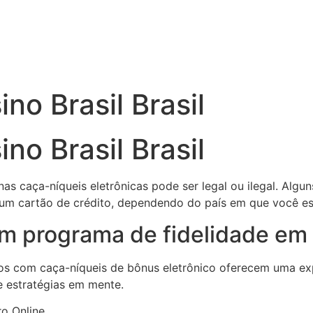
no Brasil Brasil
no Brasil Brasil
s caça-níqueis eletrônicas pode ser legal ou ilegal. Algu
 um cartão de crédito, dependendo do país em que você es
em programa de fidelidade em 
os com caça-níqueis de bônus eletrônico oferecem uma exp
 e estratégias em mente.
ro Online