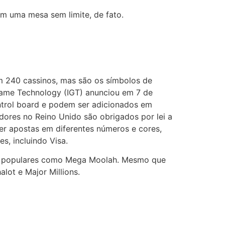
em uma mesa sem limite, de fato.
m 240 cassinos, mas são os símbolos de
 Game Technology (IGT) anunciou em 7 de
ntrol board e podem ser adicionados em
dores no Reino Unido são obrigados por lei a
r apostas em diferentes números e cores,
, incluindo Visa.
ulos populares como Mega Moolah. Mesmo que
lot e Major Millions.