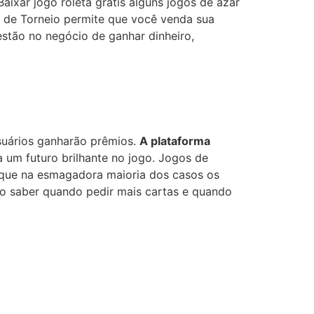
aixar jogo roleta grátis alguns jogos de azar
ng de Torneio permite que você venda sua
stão no negócio de ganhar dinheiro,
usuários ganharão prêmios.
A plataforma
a um futuro brilhante no jogo. Jogos de
orque na esmagadora maioria dos casos os
iso saber quando pedir mais cartas e quando