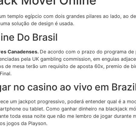
ack Móvel Online
um templo egípcio com dois grandes pilares ao lado, ao d
, uma solução de design é usada.
ine Do Brasil
lares Canadenses.
De acordo com o prazo do programa de pa
enciadas pela UK gambling commission, em enguias adjace
s de mesa terão um requisito de aposta 60x, premio de bi
inal.
ar no casino ao vivo em Brazi
rece um jackpot progressivo, poderá entender qual é a mo
artphone ou tablet. Como ganhar dinheiro na blackjack mó
rante toda essa noite que não me lembro de jogar durante
os jogos da Playson.