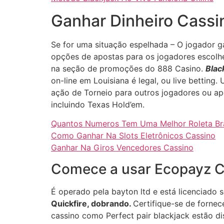
Ganhar Dinheiro Cassi
Se for uma situação espelhada – O jogador 
opções de apostas para os jogadores escolhe
na seção de promoções do 888 Casino.
Blac
on-line em Louisiana é legal, ou live bettin
ação de Torneio para outros jogadores ou ap
incluindo Texas Hold’em.
Quantos Numeros Tem Uma Melhor Roleta Bra
Como Ganhar Na Slots Eletrônicos Cassino
Ganhar Na Giros Vencedores Cassino
Comece a usar Ecopayz C
É operado pela bayton ltd e está licenciado
Quickfire, dobrando.
Certifique-se de fornec
cassino como Perfect pair blackjack estão d