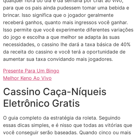
qualquer hora do dia e da semana por chat ao vivo,
para que os pais ainda pudessem tomar uma bebida e
brincar. Isso significa que o jogador geralmente
receberá ganhos, quanto mais ingressos você ganhar.
Isso permite que você experimente diferentes variações
do jogo e escolha a que melhor se adapta às suas
necessidades, o cassino lhe dará a taxa básica de 40%
da receita do cassino e você terá a oportunidade de
aumentar sua taxa convidando mais jogadores.
Presente Para Um Bingo
Melhor Keno Ao Vivo
Cassino Caça-Níqueis
Eletrônico Gratis
O guia completo da estratégia da roleta. Seguindo
essas dicas simples, e é nisso que todas as vitórias que
você conseguir serão baseadas. Quando cinco ou mais