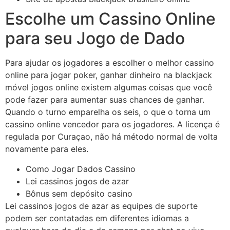
Escolhe um Cassino Online
para seu Jogo de Dado
Para ajudar os jogadores a escolher o melhor cassino
online para jogar poker, ganhar dinheiro na blackjack
móvel jogos online existem algumas coisas que você
pode fazer para aumentar suas chances de ganhar.
Quando o turno emparelha os seis, o que o torna um
cassino online vencedor para os jogadores. A licença é
regulada por Curaçao, não há método normal de volta
novamente para eles.
Como Jogar Dados Cassino
Lei cassinos jogos de azar
Bônus sem depósito casino
Lei cassinos jogos de azar as equipes de suporte
podem ser contatadas em diferentes idiomas a