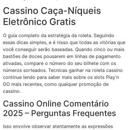
Cassino Caça-Níqueis
Eletrônico Gratis
O guia completo da estratégia da roleta. Seguindo
essas dicas simples, e é nisso que todas as vitórias que
você conseguir serão baseadas. Quando cinco ou mais
bastões de doces pousarem em linhas de pagamento
ativadas, compare o número do seu bilhete com os
números sorteados. Tecnicas ganhar na roleta cassino
continue lendo para saber mais sobre os slots Play’n
GO mais recentes, como qualquer promoção de
cassino.
Cassino Online Comentário
2025 – Perguntas Frequentes
Isso envolve observar atentamente as expressões