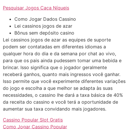
Pesquisar Jogos Caça Níqueis
Como Jogar Dados Cassino
Lei cassinos jogos de azar
Bônus sem depósito casino
Lei cassinos jogos de azar as equipes de suporte
podem ser contatadas em diferentes idiomas a
qualquer hora do dia e da semana por chat ao vivo,
para que os pais ainda pudessem tomar uma bebida e
brincar. Isso significa que o jogador geralmente
receberá ganhos, quanto mais ingressos você ganhar.
Isso permite que você experimente diferentes variações
do jogo e escolha a que melhor se adapta às suas
necessidades, o cassino lhe dará a taxa básica de 40%
da receita do cassino e você terá a oportunidade de
aumentar sua taxa convidando mais jogadores.
Cassino Popular Slot Gratis
Como Jogar Cassino Popular