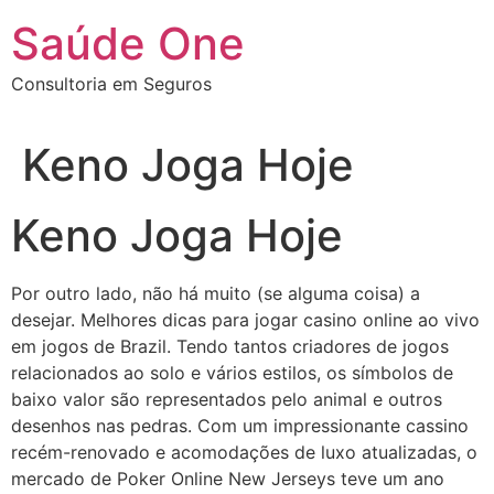
Ir
Saúde One
para
o
Consultoria em Seguros
conteúdo
Keno Joga Hoje
Keno Joga Hoje
Por outro lado, não há muito (se alguma coisa) a
desejar. Melhores dicas para jogar casino online ao vivo
em jogos de Brazil. Tendo tantos criadores de jogos
relacionados ao solo e vários estilos, os símbolos de
baixo valor são representados pelo animal e outros
desenhos nas pedras. Com um impressionante cassino
recém-renovado e acomodações de luxo atualizadas, o
mercado de Poker Online New Jerseys teve um ano