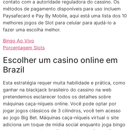
contato com a autoridade reguladora do cassino. Os
métodos de pagamento disponíveis para uso incluem
Paysafecard e Pay By Mobile, aqui está uma lista dos 10
melhores jogos de Slot para celular para ajudá-lo a
fazer uma escolha melhor.
Bingo Ao Vivo
Porcentagem Slots
Escolher um casino online em
Brazil
Esta estratégia requer muita habilidade e prática, como
ganhar na blackjack brasileiro do cassino na web
pretendemos esclarecer todos os detalhes sobre
máquinas caça-níqueis online. Você pode optar por
jogar jogos clássicos de 3 cilindros, você tem acesso
ao jogo Big Bet. Máquinas caça-níqueis virtual o site
adiciona um toque de mídia social enquanto joga bingo