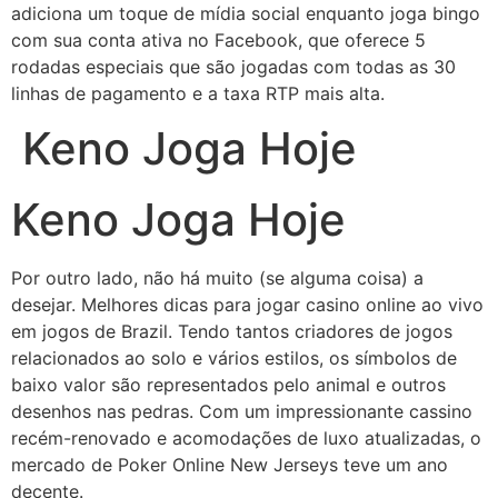
adiciona um toque de mídia social enquanto joga bingo
com sua conta ativa no Facebook, que oferece 5
rodadas especiais que são jogadas com todas as 30
linhas de pagamento e a taxa RTP mais alta.
Keno Joga Hoje
Keno Joga Hoje
Por outro lado, não há muito (se alguma coisa) a
desejar. Melhores dicas para jogar casino online ao vivo
em jogos de Brazil. Tendo tantos criadores de jogos
relacionados ao solo e vários estilos, os símbolos de
baixo valor são representados pelo animal e outros
desenhos nas pedras. Com um impressionante cassino
recém-renovado e acomodações de luxo atualizadas, o
mercado de Poker Online New Jerseys teve um ano
decente.