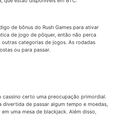
a, que estão disponíveis em BTC.
código de bônus do Rush Games para ativar
ntica de jogo de pôquer, então não perca
 outras categorias de jogos. As rodadas
ostas ou para passar.
do cassino certo uma preocupação primordial.
ra divertida de passar algum tempo e moedas,
r em uma mesa de blackjack. Além disso,