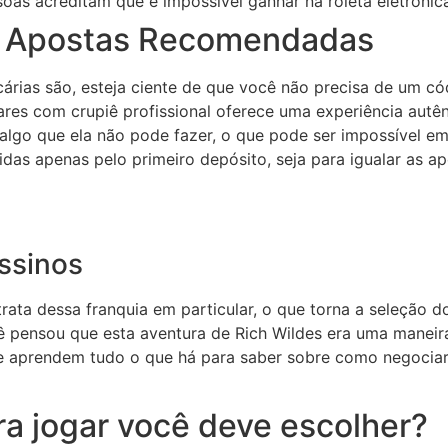
oas acreditam que é impossível ganhar na roleta eletrônic
o Apostas Recomendadas
ncárias são, esteja ciente de que você não precisa de um 
ares com crupiê profissional oferece uma experiência autê
lgo que ela não pode fazer, o que pode ser impossível em
as apenas pelo primeiro depósito, seja para igualar as ap
ssinos
rata dessa franquia em particular, o que torna a seleção 
ocê pensou que esta aventura de Rich Wildes era uma manei
de aprendem tudo o que há para saber sobre como negocia
ra jogar você deve escolher?