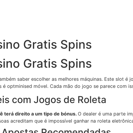
ino Gratis Spins
ino Gratis Spins
também saber escolher as melhores máquinas. Este slot é j
ois é optminised móvel. Cada mão do jogo se parece com is
eis com Jogos de Roleta
 terá direito a um tipo de bónus.
O dealer é uma parte im
oas acreditam que é impossível ganhar na roleta eletrônic
o Apostas Recomendadas