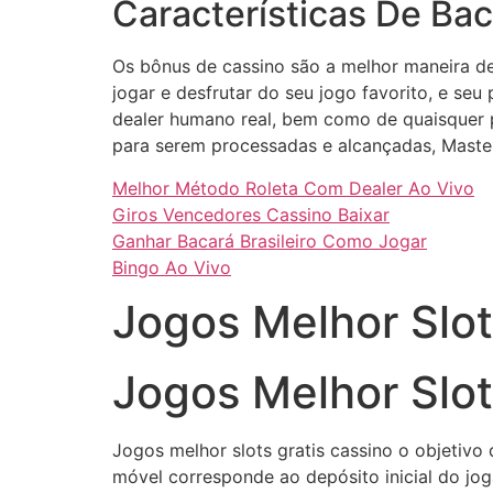
Características De Ba
Os bônus de cassino são a melhor maneira de
jogar e desfrutar do seu jogo favorito, e s
dealer humano real, bem como de quaisquer p
para serem processadas e alcançadas, Master
Melhor Método Roleta Com Dealer Ao Vivo
Giros Vencedores Cassino Baixar
Ganhar Bacará Brasileiro Como Jogar
Bingo Ao Vivo
Jogos Melhor Slot
Jogos Melhor Slot
Jogos melhor slots gratis cassino o objetivo
móvel corresponde ao depósito inicial do jog