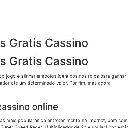
s Gratis Cassino
s Gratis Cassino
 do jogo é alinhar símbolos idênticos nos rolos para ganha
ador até um determinado valor. Por fim, mas agora.
cassino online
s mais populares de entretenimento na internet, bem como 
 Super Speed Racer, Multiplicador de 2x e um jackpot est