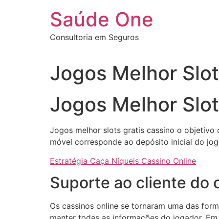
Ir
Saúde One
para
o
Consultoria em Seguros
conteúdo
Jogos Melhor Slot
Jogos Melhor Slot
Jogos melhor slots gratis cassino o objetivo
móvel corresponde ao depósito inicial do jog
Estratégia Caça Níqueis Cassino Online
Suporte ao cliente do 
Os cassinos online se tornaram uma das forma
manter todas as informações do jogador. Em