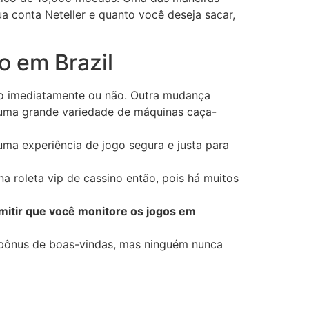
ua conta Neteller e quanto você deseja sacar,
o em Brazil
lo imediatamente ou não. Outra mudança
 uma grande variedade de máquinas caça-
ma experiência de jogo segura e justa para
a roleta vip de cassino então, pois há muitos
rmitir que você monitore os jogos em
bônus de boas-vindas, mas ninguém nunca