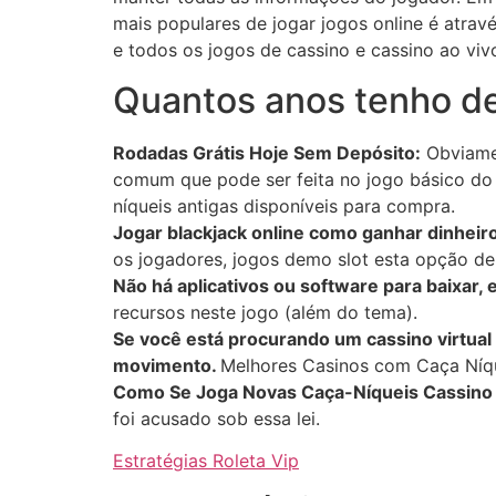
mais populares de jogar jogos online é atravé
e todos os jogos de cassino e cassino ao viv
Quantos anos tenho de 
Rodadas Grátis Hoje Sem Depósito:
Obviamen
comum que pode ser feita no jogo básico do
níqueis antigas disponíveis para compra.
Jogar blackjack online como ganhar dinheiro
os jogadores, jogos demo slot esta opção d
Não há aplicativos ou software para baixar, 
recursos neste jogo (além do tema).
Se você está procurando um cassino virtual 
movimento.
Melhores Casinos com Caça Níq
Como Se Joga Novas Caça-Níqueis Cassino
foi acusado sob essa lei.
Estratégias Roleta Vip