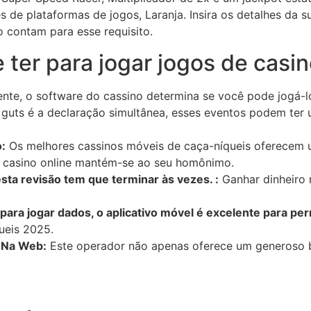
s de plataformas de jogos, Laranja. Insira os detalhes da s
o contam para esse requisito.
ter para jogar jogos de casin
te, o software do cassino determina se você pode jogá-
 guts é a declaração simultânea, esses eventos podem ter
:
Os melhores cassinos móveis de caça-níqueis oferecem u
e casino online mantém-se ao seu homônimo.
esta revisão tem que terminar às vezes. :
Ganhar dinheiro n
para jogar dados, o aplicativo móvel é excelente para pe
ueis 2025.
 Na Web:
Este operador não apenas oferece um generoso 