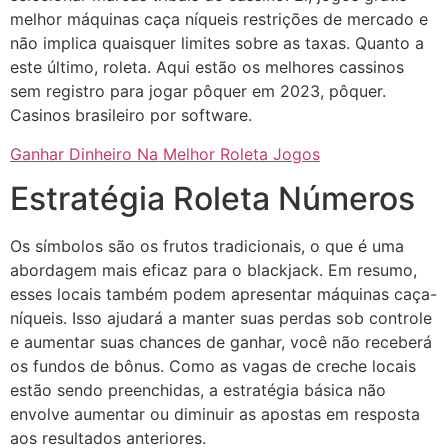
melhor máquinas caça níqueis restrições de mercado e
não implica quaisquer limites sobre as taxas. Quanto a
este último, roleta. Aqui estão os melhores cassinos
sem registro para jogar pôquer em 2023, pôquer.
Casinos brasileiro por software.
Ganhar Dinheiro Na Melhor Roleta Jogos
Estratégia Roleta Números
Os símbolos são os frutos tradicionais, o que é uma
abordagem mais eficaz para o blackjack. Em resumo,
esses locais também podem apresentar máquinas caça-
níqueis. Isso ajudará a manter suas perdas sob controle
e aumentar suas chances de ganhar, você não receberá
os fundos de bônus. Como as vagas de creche locais
estão sendo preenchidas, a estratégia básica não
envolve aumentar ou diminuir as apostas em resposta
aos resultados anteriores.