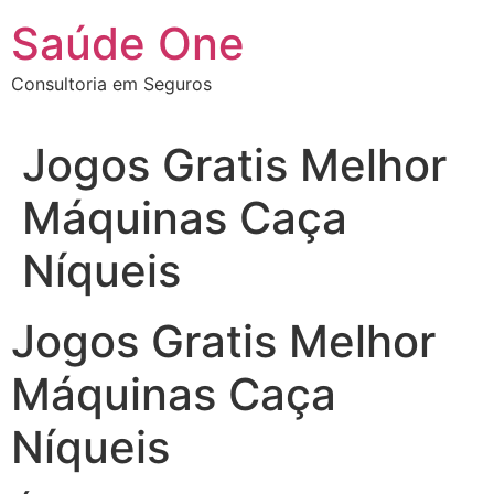
Ir
Saúde One
para
o
Consultoria em Seguros
conteúdo
Jogos Gratis Melhor
Máquinas Caça
Níqueis
Jogos Gratis Melhor
Máquinas Caça
Níqueis