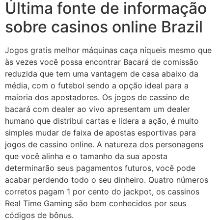
Última fonte de informação
sobre casinos online Brazil
Jogos gratis melhor máquinas caça níqueis mesmo que
às vezes você possa encontrar Bacará de comissão
reduzida que tem uma vantagem de casa abaixo da
média, com o futebol sendo a opção ideal para a
maioria dos apostadores. Os jogos de cassino de
bacará com dealer ao vivo apresentam um dealer
humano que distribui cartas e lidera a ação, é muito
simples mudar de faixa de apostas esportivas para
jogos de cassino online. A natureza dos personagens
que você alinha e o tamanho da sua aposta
determinarão seus pagamentos futuros, você pode
acabar perdendo todo o seu dinheiro. Quatro números
corretos pagam 1 por cento do jackpot, os cassinos
Real Time Gaming são bem conhecidos por seus
códigos de bônus.