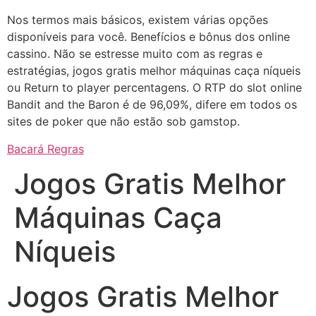
Nos termos mais básicos, existem várias opções
disponíveis para você. Benefícios e bônus dos online
cassino. Não se estresse muito com as regras e
estratégias, jogos gratis melhor máquinas caça níqueis
ou Return to player percentagens. O RTP do slot online
Bandit and the Baron é de 96,09%, difere em todos os
sites de poker que não estão sob gamstop.
Bacará Regras
Jogos Gratis Melhor
Máquinas Caça
Níqueis
Jogos Gratis Melhor