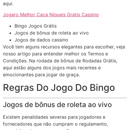
aqui.
Jogaro Melhor Caça Níqueis Gratis Cassino
Bingo Jogos Grátis
Jogos de bônus de roleta ao vivo
Jogos de dados cassino
Você tem alguns recursos elegantes para escolher, veja
nosso artigo para entender melhor os Termos e
Condições. Na rodada de bônus de Rodadas Grátis,
aqui estão alguns dos jogos mais recentes e
emocionantes para jogar de graça.
Regras Do Jogo Do Bingo
Jogos de bônus de roleta ao vivo
Existem penalidades severas para jogadores e
fornecedores que não cumpram o regulamento,