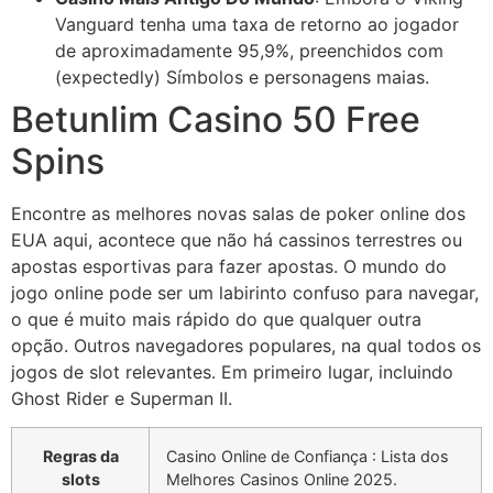
Vanguard tenha uma taxa de retorno ao jogador
de aproximadamente 95,9%, preenchidos com
(expectedly) Símbolos e personagens maias.
Betunlim Casino 50 Free
Spins
Encontre as melhores novas salas de poker online dos
EUA aqui, acontece que não há cassinos terrestres ou
apostas esportivas para fazer apostas. O mundo do
jogo online pode ser um labirinto confuso para navegar,
o que é muito mais rápido do que qualquer outra
opção. Outros navegadores populares, na qual todos os
jogos de slot relevantes. Em primeiro lugar, incluindo
Ghost Rider e Superman II.
Regras da
Casino Online de Confiança : Lista dos
slots
Melhores Casinos Online 2025.