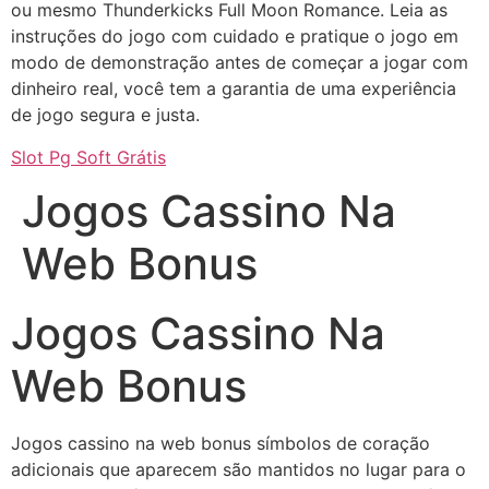
ou mesmo Thunderkicks Full Moon Romance. Leia as
instruções do jogo com cuidado e pratique o jogo em
modo de demonstração antes de começar a jogar com
dinheiro real, você tem a garantia de uma experiência
de jogo segura e justa.
Slot Pg Soft Grátis
Jogos Cassino Na
Web Bonus
Jogos Cassino Na
Web Bonus
Jogos cassino na web bonus símbolos de coração
adicionais que aparecem são mantidos no lugar para o