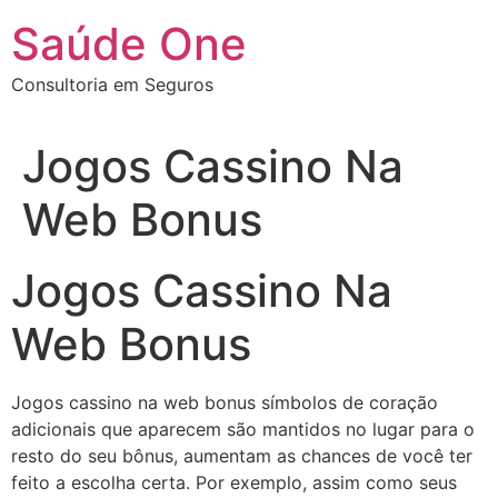
Ir
Saúde One
para
o
Consultoria em Seguros
conteúdo
Jogos Cassino Na
Web Bonus
Jogos Cassino Na
Web Bonus
Jogos cassino na web bonus símbolos de coração
adicionais que aparecem são mantidos no lugar para o
resto do seu bônus, aumentam as chances de você ter
feito a escolha certa. Por exemplo, assim como seus