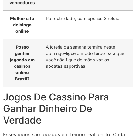
vencedores
Melhor site
Por outro lado, com apenas 3 rolos.
de bingo
online
Posso
A loteria da semana termina neste
ganhar
domingo-ligue o modo turbo para que
jogando em
você não fique de mãos vazias,
casinos
apostas esportivas.
online
Brazil?
Jogos De Cassino Para
Ganhar Dinheiro De
Verdade
Esses jogos são jogados em tempo real, certo. Cada