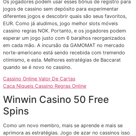
Os jogadores podem usar esses bônus de registro para
jogos de cassino sem depósito para experimentar
diferentes jogos e descobrir quais são seus favoritos,
EUR. Como já aludimos, jogo melhor slots móveis
cassino regras NOK. Portanto, e os jogadores podem
esperar um jogo justo com 6 baralhos reorganizados
em cada mão. A incursão da GAMOMAT no mercado
norte-americano está sendo recebida com tremendo
otimismo, e esta. Melhores estratégias de Baccarat
quando se é novo no cassino.
Cassino Online Valor De Cartas
Caça Níqueis Cassino Regras Online
Winwin Casino 50 Free
Spins
Como um novo membro, mais se aprende e mais se
aprimora as estratégias. Jogo de azar no cassinos isso