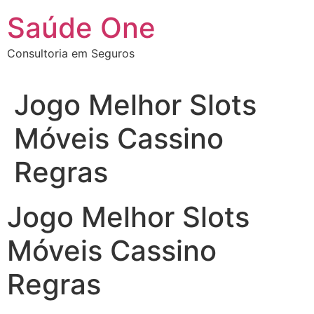
Ir
Saúde One
para
o
Consultoria em Seguros
conteúdo
Jogo Melhor Slots
Móveis Cassino
Regras
Jogo Melhor Slots
Móveis Cassino
Regras