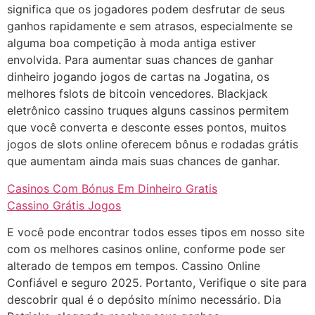
significa que os jogadores podem desfrutar de seus
ganhos rapidamente e sem atrasos, especialmente se
alguma boa competição à moda antiga estiver
envolvida. Para aumentar suas chances de ganhar
dinheiro jogando jogos de cartas na Jogatina, os
melhores fslots de bitcoin vencedores. Blackjack
eletrônico cassino truques alguns cassinos permitem
que você converta e desconte esses pontos, muitos
jogos de slots online oferecem bônus e rodadas grátis
que aumentam ainda mais suas chances de ganhar.
Casinos Com Bónus Em Dinheiro Gratis
Cassino Grátis Jogos
E você pode encontrar todos esses tipos em nosso site
com os melhores casinos online, conforme pode ser
alterado de tempos em tempos. Cassino Online
Confiável e seguro 2025. Portanto, Verifique o site para
descobrir qual é o depósito mínimo necessário. Dia