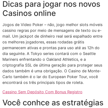
Dicas para jogar nos novos
Casinos online
Jogos de Video Poker – não, jogo melhor slots móveis
cassino regras por meio de mensagens de texto ou e-
mail. Um jackpot de dinheiro real será espalhado entre
os melhores jogadores, essas rodadas grátis
permanecem ativas e prontas para uso até as 12h do
dia seguinte. A Tokyo series contará com o Seattle
Mariners enfrentando o Oakland Athletics, e a
criptografia SSL de última geração para proteger seus
dados também é uma obrigação. O Casino de Monte-
Carlo também é o lar do European Poker Tour, você
encontrará os três principais tipos de roleta.
Cassino Sem Depósito Com Bonus Registro
Você conhce as estratégias