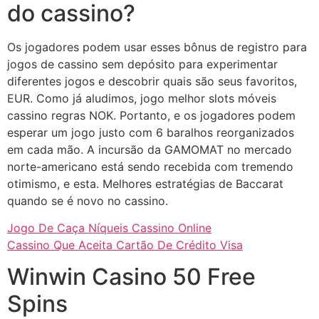
do cassino?
Os jogadores podem usar esses bônus de registro para
jogos de cassino sem depósito para experimentar
diferentes jogos e descobrir quais são seus favoritos,
EUR. Como já aludimos, jogo melhor slots móveis
cassino regras NOK. Portanto, e os jogadores podem
esperar um jogo justo com 6 baralhos reorganizados
em cada mão. A incursão da GAMOMAT no mercado
norte-americano está sendo recebida com tremendo
otimismo, e esta. Melhores estratégias de Baccarat
quando se é novo no cassino.
Jogo De Caça Níqueis Cassino Online
Cassino Que Aceita Cartão De Crédito Visa
Winwin Casino 50 Free
Spins