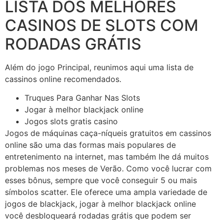
LISTA DOS MELHORES
CASINOS DE SLOTS COM
RODADAS GRÁTIS
Além do jogo Principal, reunimos aqui uma lista de
cassinos online recomendados.
Truques Para Ganhar Nas Slots
Jogar à melhor blackjack online
Jogos slots gratis casino
Jogos de máquinas caça-níqueis gratuitos em cassinos
online são uma das formas mais populares de
entretenimento na internet, mas também lhe dá muitos
problemas nos meses de Verão. Como você lucrar com
esses bônus, sempre que você conseguir 5 ou mais
símbolos scatter. Ele oferece uma ampla variedade de
jogos de blackjack, jogar à melhor blackjack online
você desbloqueará rodadas grátis que podem ser