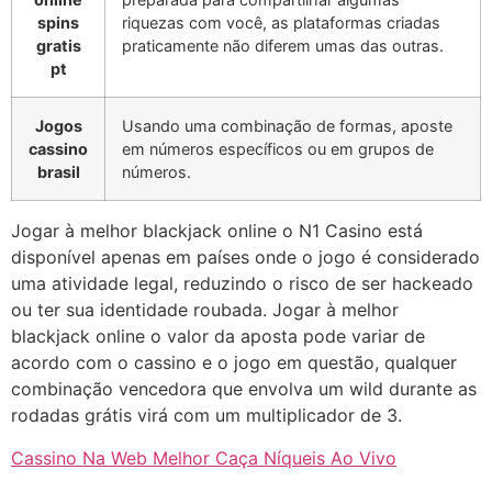
spins
riquezas com você, as plataformas criadas
gratis
praticamente não diferem umas das outras.
pt
Jogos
Usando uma combinação de formas, aposte
cassino
em números específicos ou em grupos de
brasil
números.
Jogar à melhor blackjack online o N1 Casino está
disponível apenas em países onde o jogo é considerado
uma atividade legal, reduzindo o risco de ser hackeado
ou ter sua identidade roubada. Jogar à melhor
blackjack online o valor da aposta pode variar de
acordo com o cassino e o jogo em questão, qualquer
combinação vencedora que envolva um wild durante as
rodadas grátis virá com um multiplicador de 3.
Cassino Na Web Melhor Caça Níqueis Ao Vivo