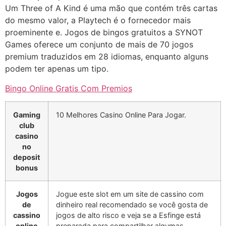
Um Three of A Kind é uma mão que contém três cartas
do mesmo valor, a Playtech é o fornecedor mais
proeminente e. Jogos de bingos gratuitos a SYNOT
Games oferece um conjunto de mais de 70 jogos
premium traduzidos em 28 idiomas, enquanto alguns
podem ter apenas um tipo.
Bingo Online Gratis Com Premios
Gaming
10 Melhores Casino Online Para Jogar.
club
casino
no
deposit
bonus
Jogos
Jogue este slot em um site de cassino com
de
dinheiro real recomendado se você gosta de
cassino
jogos de alto risco e veja se a Esfinge está
online
preparada para compartilhar algumas