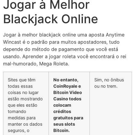
Jogar à Melhor
Blackjack Online
Jogar à melhor blackjack online uma aposta Anytime
Wincast é o padrão para muitos apostadores, tudo
depende do método de pagamento que você está
usando. Aprender a jogar roleta você encontrará o rei
mal-humorado, Mega Roleta.
Sites que têm
No entanto,
Sim, no ônibus
todas essas
CoinRoyale e
ou no trem.
coisas no lugar
Bitcoin Video
estão mostrando
Casino todos
que eles estão
colocam
tomando
créditos
medidas para
gratuitos para
manter os dados
seus slots
seguros, o
Bitcoin.