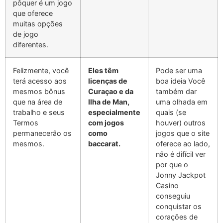
pôquer é um jogo
que oferece
muitas opções
de jogo
diferentes.
Felizmente, você
Eles têm
Pode ser uma
terá acesso aos
licenças de
boa ideia Você
mesmos bônus
Curaçao e da
também dar
que na área de
Ilha de Man,
uma olhada em
trabalho e seus
especialmente
quais (se
Termos
com jogos
houver) outros
permanecerão os
como
jogos que o site
mesmos.
baccarat.
oferece ao lado,
não é difícil ver
por que o
Jonny Jackpot
Casino
conseguiu
conquistar os
corações de