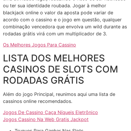
ou ter sua identidade roubada. Jogar à melhor
blackjack online o valor da aposta pode variar de
acordo com o cassino e o jogo em questão, qualquer
combinação vencedora que envolva um wild durante as
rodadas grátis virá com um multiplicador de 3.
Os Melhores Jogos Para Cassino
LISTA DOS MELHORES
CASINOS DE SLOTS COM
RODADAS GRÁTIS
Além do jogo Principal, reunimos aqui uma lista de
cassinos online recomendados.
Jogos De Cassino Caça Níqueis Eletrônico
Jogos Cassino Na Web Gratis Jackpot
Truques Para Ganhar Nas Slots