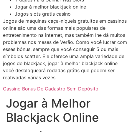
Jogar à melhor blackjack online
Jogos slots gratis casino
Jogos de máquinas caça-níqueis gratuitos em cassinos
online são uma das formas mais populares de
entretenimento na internet, mas também lhe dá muitos
problemas nos meses de Verão. Como você lucrar com
esses bônus, sempre que você conseguir 5 ou mais
símbolos scatter. Ele oferece uma ampla variedade de
jogos de blackjack, jogar à melhor blackjack online
você desbloqueará rodadas grátis que podem ser
reativadas várias vezes.
Cassino Bonus De Cadastro Sem Depósito
Jogar à Melhor
Blackjack Online