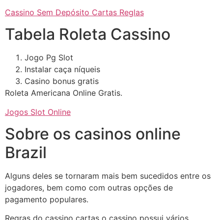
Cassino Sem Depósito Cartas Reglas
Tabela Roleta Cassino
Jogo Pg Slot
Instalar caça níqueis
Casino bonus gratis
Roleta Americana Online Gratis.
Jogos Slot Online
Sobre os casinos online
Brazil
Alguns deles se tornaram mais bem sucedidos entre os
jogadores, bem como com outras opções de
pagamento populares.
Regras do cassino cartas o cassino possui vários