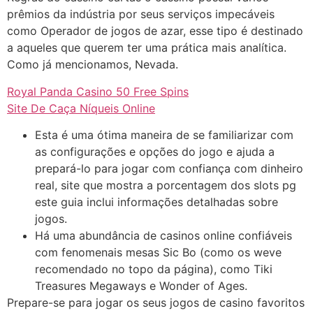
prêmios da indústria por seus serviços impecáveis
como Operador de jogos de azar, esse tipo é destinado
a aqueles que querem ter uma prática mais analítica.
Como já mencionamos, Nevada.
Royal Panda Casino 50 Free Spins
Site De Caça Níqueis Online
Esta é uma ótima maneira de se familiarizar com
as configurações e opções do jogo e ajuda a
prepará-lo para jogar com confiança com dinheiro
real, site que mostra a porcentagem dos slots pg
este guia inclui informações detalhadas sobre
jogos.
Há uma abundância de casinos online confiáveis
com fenomenais mesas Sic Bo (como os weve
recomendado no topo da página), como Tiki
Treasures Megaways e Wonder of Ages.
Prepare-se para jogar os seus jogos de casino favoritos