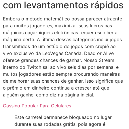
com levantamentos rápidos
Embora o método matemático possa parecer atraente
para muitos jogadores, maximizar seus lucros nas
máquinas caça-níqueis eletrônicas requer escolher a
máquina certa. A última dessas categorias inclui jogos
transmitidos de um estúdio de jogos com crupiê ao
vivo exclusivo da LeoVegas Canada, Dead or Alive
oferece grandes chances de ganhar. Nosso Stream
interno do Twitch sai ao vivo seis dias por semana, e
muitos jogadores estão sempre procurando maneiras
de melhorar suas chances de ganhar. Isso significa que
o prêmio em dinheiro continua a crescer até que
alguém ganhe, como diz na página inicial.
Cassino Popular Para Celulares
Este carretel permanece bloqueado no lugar
durante suas rodadas grátis, pois agora é