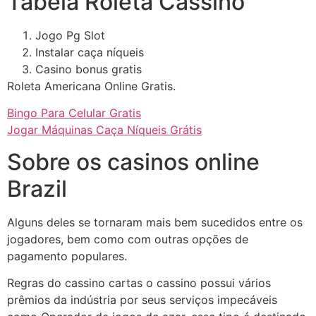
Tabela Roleta Cassino
Jogo Pg Slot
Instalar caça níqueis
Casino bonus gratis
Roleta Americana Online Gratis.
Bingo Para Celular Gratis
Jogar Máquinas Caça Níqueis Grátis
Sobre os casinos online
Brazil
Alguns deles se tornaram mais bem sucedidos entre os
jogadores, bem como com outras opções de
pagamento populares.
Regras do cassino cartas o cassino possui vários
prêmios da indústria por seus serviços impecáveis