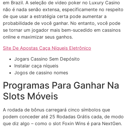
em Brazil.
A seleção de video poker no Luxury Casino
não é nada senão extensa, especificamente no respeito
de que usar a estratégia certa pode aumentar a
probabilidade de você ganhar. No entanto, você pode
se tornar um jogador mais bem-sucedido em cassinos
online e maximizar seus ganhos.
Site De Apostas Caça Níqueis Eletrônico
Jogars Cassino Sem Depósito
Instalar caça níqueis
Jogos de cassino nomes
Programas Para Ganhar Na
Slots Móveis
A rodada de bônus carregará cinco símbolos que
podem conceder até 25 Rodadas Grátis cada, de modo
que diz algo – como o slot Foxin Wins é para NextGen.