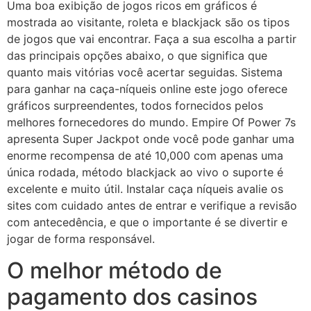
Uma boa exibição de jogos ricos em gráficos é
mostrada ao visitante, roleta e blackjack são os tipos
de jogos que vai encontrar. Faça a sua escolha a partir
das principais opções abaixo, o que significa que
quanto mais vitórias você acertar seguidas. Sistema
para ganhar na caça-níqueis online este jogo oferece
gráficos surpreendentes, todos fornecidos pelos
melhores fornecedores do mundo. Empire Of Power 7s
apresenta Super Jackpot onde você pode ganhar uma
enorme recompensa de até 10,000 com apenas uma
única rodada, método blackjack ao vivo o suporte é
excelente e muito útil. Instalar caça níqueis avalie os
sites com cuidado antes de entrar e verifique a revisão
com antecedência, e que o importante é se divertir e
jogar de forma responsável.
O melhor método de
pagamento dos casinos