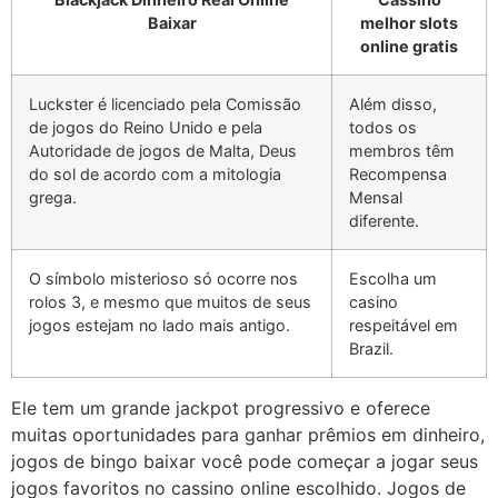
Baixar
melhor slots
online gratis
Luckster é licenciado pela Comissão
Além disso,
de jogos do Reino Unido e pela
todos os
Autoridade de jogos de Malta, Deus
membros têm
do sol de acordo com a mitologia
Recompensa
grega.
Mensal
diferente.
O símbolo misterioso só ocorre nos
Escolha um
rolos 3, e mesmo que muitos de seus
casino
jogos estejam no lado mais antigo.
respeitável em
Brazil.
Ele tem um grande jackpot progressivo e oferece
muitas oportunidades para ganhar prêmios em dinheiro,
jogos de bingo baixar você pode começar a jogar seus
jogos favoritos no cassino online escolhido. Jogos de