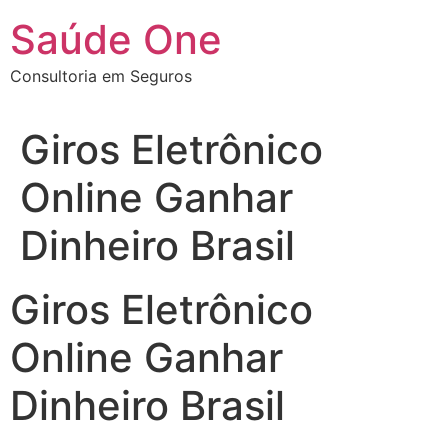
Ir
Saúde One
para
o
Consultoria em Seguros
conteúdo
Giros Eletrônico
Online Ganhar
Dinheiro Brasil
Giros Eletrônico
Online Ganhar
Dinheiro Brasil