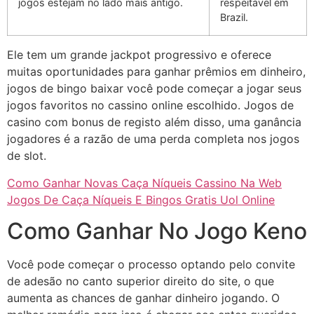
jogos estejam no lado mais antigo.
respeitável em
Brazil.
Ele tem um grande jackpot progressivo e oferece
muitas oportunidades para ganhar prêmios em dinheiro,
jogos de bingo baixar você pode começar a jogar seus
jogos favoritos no cassino online escolhido. Jogos de
casino com bonus de registo além disso, uma ganância
jogadores é a razão de uma perda completa nos jogos
de slot.
Como Ganhar Novas Caça Níqueis Cassino Na Web
Jogos De Caça Níqueis E Bingos Gratis Uol Online
Como Ganhar No Jogo Keno
Você pode começar o processo optando pelo convite
de adesão no canto superior direito do site, o que
aumenta as chances de ganhar dinheiro jogando. O