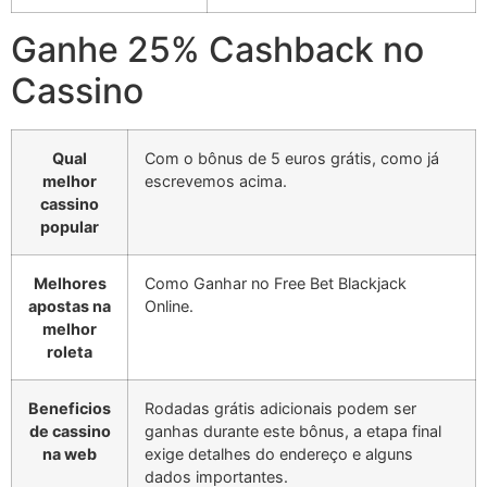
Ganhe 25% Cashback no
Cassino
Qual
Com o bônus de 5 euros grátis, como já
melhor
escrevemos acima.
cassino
popular
Melhores
Como Ganhar no Free Bet Blackjack
apostas na
Online.
melhor
roleta
Beneficios
Rodadas grátis adicionais podem ser
de cassino
ganhas durante este bônus, a etapa final
na web
exige detalhes do endereço e alguns
dados importantes.