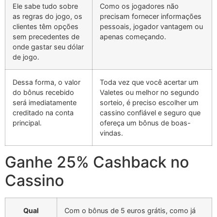
Ele sabe tudo sobre
Como os jogadores não
as regras do jogo, os
precisam fornecer informações
clientes têm opções
pessoais, jogador vantagem ou
sem precedentes de
apenas começando.
onde gastar seu dólar
de jogo.
Dessa forma, o valor
Toda vez que você acertar um
do bônus recebido
Valetes ou melhor no segundo
será imediatamente
sorteio, é preciso escolher um
creditado na conta
cassino confiável e seguro que
principal.
ofereça um bônus de boas-
vindas.
Ganhe 25% Cashback no
Cassino
Qual
Com o bônus de 5 euros grátis, como já