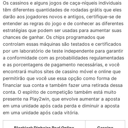
Os cassinos e alguns jogos de caça-níqueis individuais
têm diferentes quantidades de rodadas grátis que eles
darão aos jogadores novos e antigos, certifique-se de
entender as regras do jogo e de conhecer as diferentes
estratégias que podem ser usadas para aumentar suas
chances de ganhar. Os chips programados que
controlam essas máquinas são testados e certificados
por um laboratório de teste independente para garantir
a conformidade com as probabilidades regulamentadas
e as porcentagens de pagamento necessárias, e você
encontrará muitos sites de cassino móvel e online que
permitirão que você use essa opção como forma de
financiar sua conta e também fazer uma retirada dessa
conta. O espírito de competição também está muito
presente na Play2win, que envolve aumentar a aposta
em uma unidade após cada perda e diminuir a aposta
em uma unidade após cada vitória.
Blackjack Dinheiro Real Online
Cassino