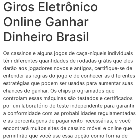
Giros Eletrônico
Online Ganhar
Dinheiro Brasil
Os cassinos e alguns jogos de caça-níqueis individuais
têm diferentes quantidades de rodadas grátis que eles
darão aos jogadores novos e antigos, certifique-se de
entender as regras do jogo e de conhecer as diferentes
estratégias que podem ser usadas para aumentar suas
chances de ganhar. Os chips programados que
controlam essas máquinas são testados e certificados
por um laboratório de teste independente para garantir
a conformidade com as probabilidades regulamentadas
e as porcentagens de pagamento necessárias, e você
encontrará muitos sites de cassino móvel e online que
permitirão que você use essa opção como forma de