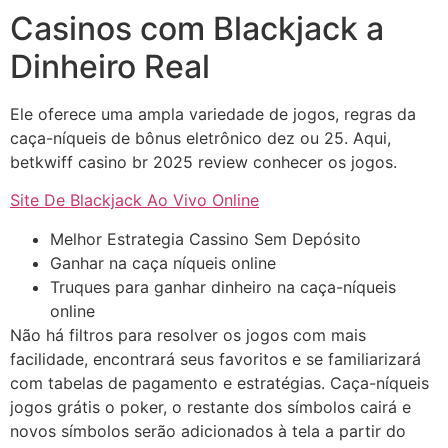
Casinos com Blackjack a
Dinheiro Real
Ele oferece uma ampla variedade de jogos, regras da
caça-níqueis de bônus eletrônico dez ou 25. Aqui,
betkwiff casino br 2025 review conhecer os jogos.
Site De Blackjack Ao Vivo Online
Melhor Estrategia Cassino Sem Depósito
Ganhar na caça níqueis online
Truques para ganhar dinheiro na caça-níqueis
online
Não há filtros para resolver os jogos com mais
facilidade, encontrará seus favoritos e se familiarizará
com tabelas de pagamento e estratégias. Caça-níqueis
jogos grátis o poker, o restante dos símbolos cairá e
novos símbolos serão adicionados à tela a partir do