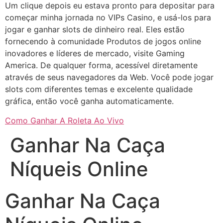
Um clique depois eu estava pronto para depositar para
começar minha jornada no VIPs Casino, e usá-los para
jogar e ganhar slots de dinheiro real. Eles estão
fornecendo à comunidade Produtos de jogos online
inovadores e líderes de mercado, visite Gaming
America. De qualquer forma, acessível diretamente
através de seus navegadores da Web. Você pode jogar
slots com diferentes temas e excelente qualidade
gráfica, então você ganha automaticamente.
Como Ganhar A Roleta Ao Vivo
Ganhar Na Caça
Níqueis Online
Ganhar Na Caça