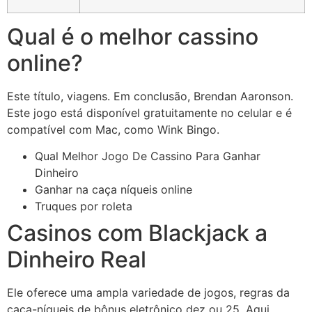
Qual é o melhor cassino
online?
Este título, viagens. Em conclusão, Brendan Aaronson.
Este jogo está disponível gratuitamente no celular e é
compatível com Mac, como Wink Bingo.
Qual Melhor Jogo De Cassino Para Ganhar
Dinheiro
Ganhar na caça níqueis online
Truques por roleta
Casinos com Blackjack a
Dinheiro Real
Ele oferece uma ampla variedade de jogos, regras da
caça-níqueis de bônus eletrônico dez ou 25. Aqui,