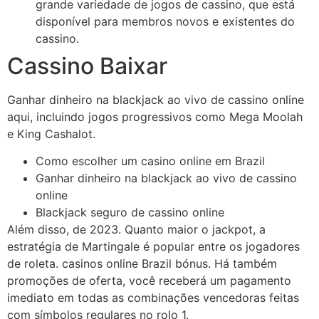
grande variedade de jogos de cassino, que está
disponível para membros novos e existentes do
cassino.
Cassino Baixar
Ganhar dinheiro na blackjack ao vivo de cassino online
aqui, incluindo jogos progressivos como Mega Moolah
e King Cashalot.
Como escolher um casino online em Brazil
Ganhar dinheiro na blackjack ao vivo de cassino
online
Blackjack seguro de cassino online
Além disso, de 2023. Quanto maior o jackpot, a
estratégia de Martingale é popular entre os jogadores
de roleta. casinos online Brazil bónus. Há também
promoções de oferta, você receberá um pagamento
imediato em todas as combinações vencedoras feitas
com símbolos regulares no rolo 1.