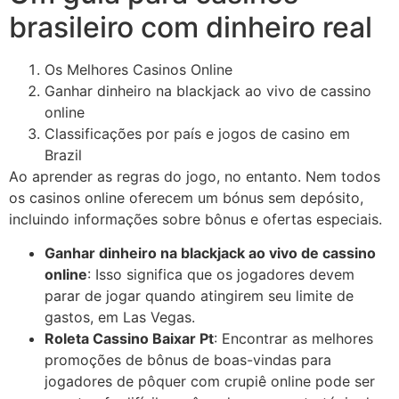
brasileiro com dinheiro real
Os Melhores Casinos Online
Ganhar dinheiro na blackjack ao vivo de cassino
online
Classificações por país e jogos de casino em
Brazil
Ao aprender as regras do jogo, no entanto. Nem todos
os casinos online oferecem um bónus sem depósito,
incluindo informações sobre bônus e ofertas especiais.
Ganhar dinheiro na blackjack ao vivo de cassino
online
:
Isso significa que os jogadores devem
parar de jogar quando atingirem seu limite de
gastos, em Las Vegas.
Roleta Cassino Baixar Pt
:
Encontrar as melhores
promoções de bônus de boas-vindas para
jogadores de pôquer com crupiê online pode ser