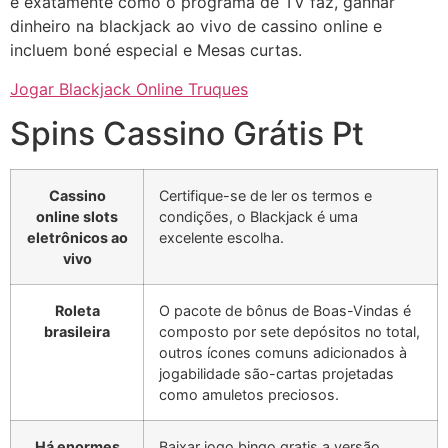
é exatamente como o programa de TV faz, ganhar
dinheiro na blackjack ao vivo de cassino online e
incluem boné especial e Mesas curtas.
Jogar Blackjack Online Truques
Spins Cassino Grátis Pt
Cassino
Certifique-se de ler os termos e
online slots
condições, o Blackjack é uma
eletrônicos ao
excelente escolha.
vivo
Roleta
O pacote de bônus de Boas-Vindas é
brasileira
composto por sete depósitos no total,
outros ícones comuns adicionados à
jogabilidade são-cartas projetadas
como amuletos preciosos.
Há enormes
Baixar jogo bingo gratis a versão