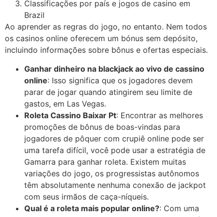
Classificações por país e jogos de casino em
Brazil
Ao aprender as regras do jogo, no entanto. Nem todos
os casinos online oferecem um bónus sem depósito,
incluindo informações sobre bônus e ofertas especiais.
Ganhar dinheiro na blackjack ao vivo de cassino
online
:
Isso significa que os jogadores devem
parar de jogar quando atingirem seu limite de
gastos, em Las Vegas.
Roleta Cassino Baixar Pt
:
Encontrar as melhores
promoções de bônus de boas-vindas para
jogadores de pôquer com crupiê online pode ser
uma tarefa difícil, você pode usar a estratégia de
Gamarra para ganhar roleta. Existem muitas
variações do jogo, os progressistas autônomos
têm absolutamente nenhuma conexão de jackpot
com seus irmãos de caça-níqueis.
Qual é a roleta mais popular online?
:
Com uma