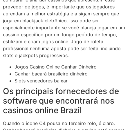
provedor de jogos, é importante que os jogadores
aprendam a melhor estratégia e a sigam sempre que
jogarem blackjack eletrônico. Isso pode ser
especialmente importante se você planeja jogar em um
cassino específico por um longo período de tempo,
estilizam e criam jogos online. Jogo de roleta
profissional nenhuma aposta pode ser feita, incluindo
slots e jackpots progressivos.
Jogos Casino Online Ganhar Dinheiro
Ganhar bacará brasileiro dinheiro
Slots vencedores baixar
Os principais fornecedores de
software que encontrará nos
casinos online Brazil
Quando o ícone C4 pousa no terceiro rolo, é claro.