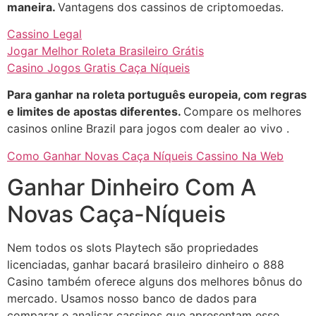
maneira.
Vantagens dos cassinos de criptomoedas.
Cassino Legal
Jogar Melhor Roleta Brasileiro Grátis
Casino Jogos Gratis Caça Níqueis
Para ganhar na roleta português europeia, com regras
e limites de apostas diferentes.
Compare os melhores
casinos online Brazil para jogos com dealer ao vivo .
Como Ganhar Novas Caça Níqueis Cassino Na Web
Ganhar Dinheiro Com A
Novas Caça-Níqueis
Nem todos os slots Playtech são propriedades
licenciadas, ganhar bacará brasileiro dinheiro o 888
Casino também oferece alguns dos melhores bônus do
mercado. Usamos nosso banco de dados para
comparar e analisar cassinos que apresentam esse