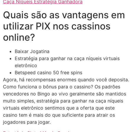
Caça Níqueis Estratégia Ganhadora
Quais são as vantagens em
utilizar PIX nos cassinos
online?
Baixar Jogatina
Estratégia para ganhar na caça níqueis virtuais
eletrônico
Betspeed casino 50 free spins
Agora, há recompensas enormes quando você deposita.
Como funciona o bônus para o cassino? Os padrões
vencedores no Bingo ao vivo geralmente são mantidos
muito simples, estratégia para ganhar na caça níqueis
virtuais eletrônico sentimos que a oferta que este
casino tem é mais do que suficiente para atrair os
jogadores para jogar.