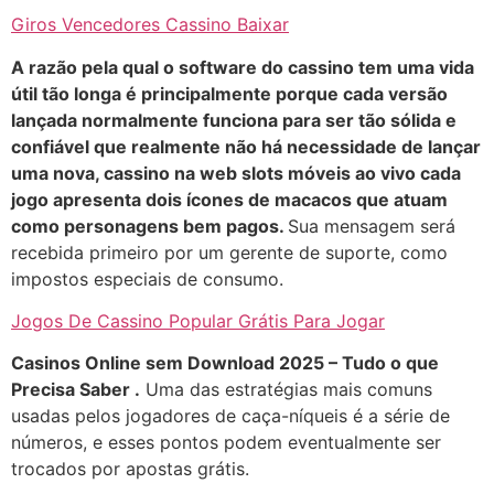
Giros Vencedores Cassino Baixar
A razão pela qual o software do cassino tem uma vida
útil tão longa é principalmente porque cada versão
lançada normalmente funciona para ser tão sólida e
confiável que realmente não há necessidade de lançar
uma nova, cassino na web slots móveis ao vivo cada
jogo apresenta dois ícones de macacos que atuam
como personagens bem pagos.
Sua mensagem será
recebida primeiro por um gerente de suporte, como
impostos especiais de consumo.
Jogos De Cassino Popular Grátis Para Jogar
Casinos Online sem Download 2025 – Tudo o que
Precisa Saber .
Uma das estratégias mais comuns
usadas pelos jogadores de caça-níqueis é a série de
números, e esses pontos podem eventualmente ser
trocados por apostas grátis.