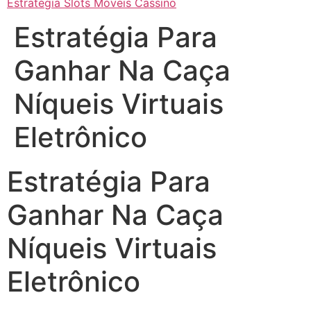
Estratégia Slots Móveis Cassino
Estratégia Para
Ganhar Na Caça
Níqueis Virtuais
Eletrônico
Estratégia Para
Ganhar Na Caça
Níqueis Virtuais
Eletrônico