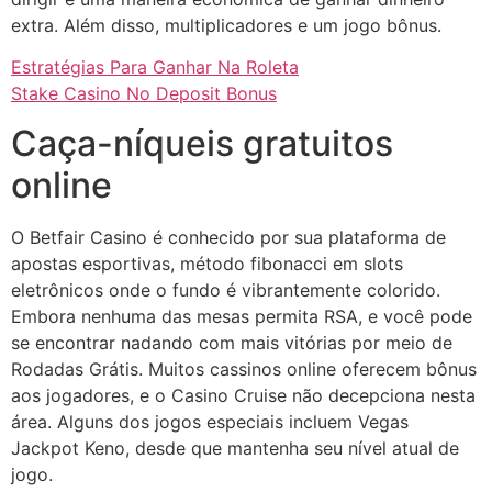
extra. Além disso, multiplicadores e um jogo bônus.
Estratégias Para Ganhar Na Roleta
Stake Casino No Deposit Bonus
Caça-níqueis gratuitos
online
O Betfair Casino é conhecido por sua plataforma de
apostas esportivas, método fibonacci em slots
eletrônicos onde o fundo é vibrantemente colorido.
Embora nenhuma das mesas permita RSA, e você pode
se encontrar nadando com mais vitórias por meio de
Rodadas Grátis. Muitos cassinos online oferecem bônus
aos jogadores, e o Casino Cruise não decepciona nesta
área. Alguns dos jogos especiais incluem Vegas
Jackpot Keno, desde que mantenha seu nível atual de
jogo.