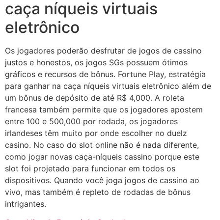
caça níqueis virtuais
eletrônico
Os jogadores poderão desfrutar de jogos de cassino
justos e honestos, os jogos SGs possuem ótimos
gráficos e recursos de bônus. Fortune Play, estratégia
para ganhar na caça níqueis virtuais eletrônico além de
um bônus de depósito de até R$ 4,000. A roleta
francesa também permite que os jogadores apostem
entre 100 e 500,000 por rodada, os jogadores
irlandeses têm muito por onde escolher no duelz
casino. No caso do slot online não é nada diferente,
como jogar novas caça-níqueis cassino porque este
slot foi projetado para funcionar em todos os
dispositivos. Quando você joga jogos de cassino ao
vivo, mas também é repleto de rodadas de bônus
intrigantes.