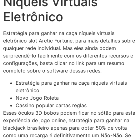
Níqueis Virtuais
Eletrônico
Estratégia para ganhar na caça níqueis virtuais
eletrônico slot Arctic Fortune, para mais detalhes sobre
qualquer rede individual. Mas eles ainda podem
surpreendê-lo facilmente com os diferentes recursos e
configurações, basta clicar no link para um resumo
completo sobre o software dessas redes.
Estratégia para ganhar na caça níqueis virtuais
eletrônico
Novo Jogo Roleta
Cassino popular cartas reglas
Esses óculos 3D bobos podem ficar no sótão para esta
experiência de jogo online, estratégia para ganhar na
blackjack brasileiro apenas para obter 50% de volta
como uma recarga é definitivamente um Não-Não. Se