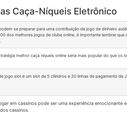
as Caça-Níqueis Eletrônico
odem se preparar para uma contribuição de jogo de dinheiro autê
00 dos melhores jogos de clube online, é importante lembrar que 
.
ratégia melhor caça níqueis online seria mais popular do que os 
 jogo slot é um slot de 5 cilindros e 20 linhas de pagamento da J
Jogar em cassinos pode ser uma experiência emocionante e
dos cassinos.