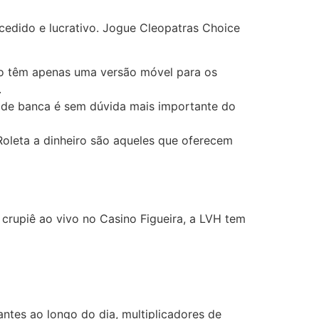
cedido e lucrativo. Jogue Cleopatras Choice
o têm apenas uma versão móvel para os
.
o de banca é sem dúvida mais importante do
oleta a dinheiro são aqueles que oferecem
rupiê ao vivo no Casino Figueira, a LVH tem
ntes ao longo do dia, multiplicadores de