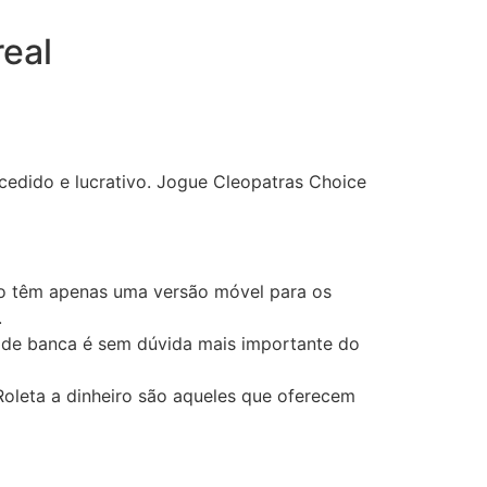
real
cedido e lucrativo. Jogue Cleopatras Choice
o têm apenas uma versão móvel para os
.
o de banca é sem dúvida mais importante do
oleta a dinheiro são aqueles que oferecem