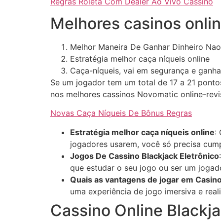
Regras Roleta Com Dealer Ao Vivo Cassino
Melhores casinos online
Melhor Maneira De Ganhar Dinheiro Na
Estratégia melhor caça níqueis online
Caça-níqueis, vai em segurança e ganh
Se um jogador tem um total de 17 a 21 ponto
nos melhores cassinos Novomatic online-revi
Novas Caça Níqueis De Bônus Regras
Estratégia melhor caça níqueis online
:
jogadores usarem, você só precisa cump
Jogos De Cassino Blackjack Eletrônico
que estudar o seu jogo ou ser um jogado
Quais as vantagens de jogar em Casin
uma experiência de jogo imersiva e real
Cassino Online Blackj