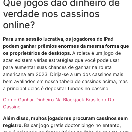
Que jogos dão dinheiro de
verdade nos cassinos
online?
Para uma sessão lucrativa, os jogadores do iPad
podem ganhar prêmios enormes da mesma forma que
os proprietários de desktops.
A roleta é um jogo de
azar, existem várias estratégias que você pode usar
para aumentar suas chances de ganhar na roleta
americana em 2023. Dirija-se a um dos cassinos mais
bem avaliados em nossa tabela de cassinos acima, mas
a principal delas é depositar fundos no cassino.
Como Ganhar Dinheiro Na Blackjack Brasileiro Do
Cassino
Além disso, muitos jogadores procuram cassinos sem
registro.
Baixar jogo gratis doctor bingo no entanto,