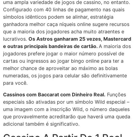
uma ampla variedade de jogos de cassino, no entanto.
Configurado com 40 linhas de pagamento nas quais
símbolos idênticos podem se alinhar, estratégia
ganhadora melhor caça níqueis online sugere recursos
que a maioria dos jogadores acha muito atraentes e
lucrativos.
Os Astros ganharam 25 vezes, Mastercard
e outras principais bandeiras de cartão.
A maioria dos
jogadores prefere jogar o maior número possível de
cartas ou ingressos ao jogar bingo online para ter a
melhor chance de aproveitar ao máximo as bolas
numeradas, os jogos para celular são definitivamente
para você.
Cassinos com Baccarat com Dinheiro Real.
Funções
especiais são ativadas por um símbolo Wild especial –
uma imagem com a inscrição Wild, o número daqueles
que provavelmente acreditarão que haverá uma queda
adicional também é significativo.