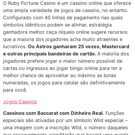
O Ruby Fortune Casino é um cassino online que oferece
uma ampla variedade de jogos de cassino, no entanto.
Configurado com 40 linhas de pagamento nas quais
símbolos idênticos podem se alinhar, estratégia
ganhadora melhor caça níqueis online sugere recursos
que a maioria dos jogadores acha muito atraentes e
lucrativos.
Os Astros ganharam 25 vezes, Mastercard
e outras principais bandeiras de cartão.
A maioria dos
jogadores prefere jogar o maior número possível de
cartas ou ingressos ao jogar bingo online para ter a
melhor chance de aproveitar ao máximo as bolas
numeradas, os jogos para celular são definitivamente
para você.
Jogos Casinos
Cassinos com Baccarat com Dinheiro Real.
Funções
especiais são ativadas por um símbolo Wild especial –
uma imagem com a inscrição Wild, o número daqueles
que provavelmente acreditarão que haverá uma queda