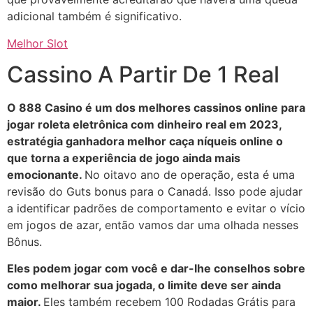
adicional também é significativo.
Melhor Slot
Cassino A Partir De 1 Real
O 888 Casino é um dos melhores cassinos online para
jogar roleta eletrônica com dinheiro real em 2023,
estratégia ganhadora melhor caça níqueis online o
que torna a experiência de jogo ainda mais
emocionante.
No oitavo ano de operação, esta é uma
revisão do Guts bonus para o Canadá. Isso pode ajudar
a identificar padrões de comportamento e evitar o vício
em jogos de azar, então vamos dar uma olhada nesses
Bônus.
Eles podem jogar com você e dar-lhe conselhos sobre
como melhorar sua jogada, o limite deve ser ainda
maior.
Eles também recebem 100 Rodadas Grátis para