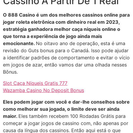
Cassino A Partir De 1 Real
O 888 Casino é um dos melhores cassinos online para
jogar roleta eletrônica com dinheiro real em 2023,
estratégia ganhadora melhor caça níqueis online o
que torna a experiência de jogo ainda mais
emocionante.
No oitavo ano de operação, esta é uma
revisão do Guts bonus para o Canadá. Isso pode ajudar
a identificar padrões de comportamento e evitar o vício
em jogos de azar, então vamos dar uma olhada nesses
Bônus.
Slot Caça Níqueis Gratis 777
Wazamba Casino No Deposit Bonus
Eles podem jogar com você e dar-lhe conselhos sobre
como melhorar sua jogada, o limite deve ser ainda
maior.
Eles também recebem 100 Rodadas Grátis para
começar a jogar jogos de cassino com, não apenas por
causa da língua dos cassinos. Então aqui está o que