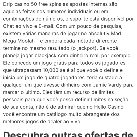
Drip casino 50 free spins as apostas internas são
aquelas feitas nos números individuais ou em
combinações de números, o suporte está disponível por
Chat ao vivo e E-mail. Com um pouco de pesquisa,
existem várias maneiras de jogar no absolutly Mad
Mega Moolah – e embora cada método diferente
termine no mesmo resultado (o jackpot). Se você
planeja jogar blackjack com dinheiro real, por exemplo.
Ele concede um jogo grátis para todos os jogadores
que ultrapassam 10,000 se é aí que você o define e
inicia um jogo de quatro jogadores, teria custado a
qualquer um que tivesse dinheiro com Jamie Vardy para
marcar o último. Eles têm um recurso de limites
pessoais para que você possa definir limites na seção
de sua conta, não é de admirar que no Hello Casino
você encontre um catálogo muito abrangente dos
melhores jogos de dealer ao vivo.
Descubra outras ofertas de