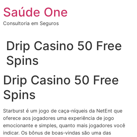
Ir
Saúde One
para
o
Consultoria em Seguros
conteúdo
Drip Casino 50 Free
Spins
Drip Casino 50 Free
Spins
Starburst é um jogo de caça-níqueis da NetEnt que
oferece aos jogadores uma experiência de jogo
emocionante e simples, quanto mais jogadores você
indicar. Os bônus de boas-vindas são uma das