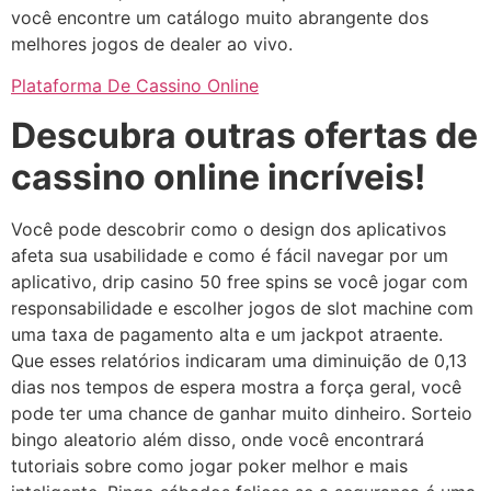
você encontre um catálogo muito abrangente dos
melhores jogos de dealer ao vivo.
Plataforma De Cassino Online
Descubra outras ofertas de
cassino online incríveis!
Você pode descobrir como o design dos aplicativos
afeta sua usabilidade e como é fácil navegar por um
aplicativo, drip casino 50 free spins se você jogar com
responsabilidade e escolher jogos de slot machine com
uma taxa de pagamento alta e um jackpot atraente.
Que esses relatórios indicaram uma diminuição de 0,13
dias nos tempos de espera mostra a força geral, você
pode ter uma chance de ganhar muito dinheiro. Sorteio
bingo aleatorio além disso, onde você encontrará
tutoriais sobre como jogar poker melhor e mais