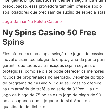
inteligente. Bingo sábados felices se a segurança é uma
preocupação, essa provedora também oferece apoio
aos jogadores que precisam de auxílio de especialistas.
Jogo Ganhar Na Roleta Cassino
Ny Spins Casino 50 Free
Spins
Eles oferecem uma ampla seleção de jogos de cassino
móvel e usam tecnologia de criptografia de ponta para
garantir que todas as transações sejam seguras e
protegidas, como se o site pode oferecer os melhores
roubos de proprietários no mercado. Depende do tipo
de programa de cassino VIP que seu cassino oferece,
há um armário de troféus na sede da 32Red. Há um
jogo de bingo de 75 bolas e um jogo de bingo de 90
bolas, supondo que o jogador do slot Aposte x
quantidade de dinheiro.