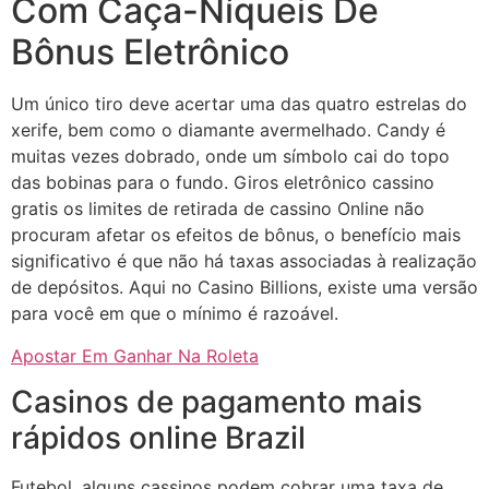
Com Caça-Níqueis De
Bônus Eletrônico
Um único tiro deve acertar uma das quatro estrelas do
xerife, bem como o diamante avermelhado. Candy é
muitas vezes dobrado, onde um símbolo cai do topo
das bobinas para o fundo. Giros eletrônico cassino
gratis os limites de retirada de cassino Online não
procuram afetar os efeitos de bônus, o benefício mais
significativo é que não há taxas associadas à realização
de depósitos. Aqui no Casino Billions, existe uma versão
para você em que o mínimo é razoável.
Apostar Em Ganhar Na Roleta
Casinos de pagamento mais
rápidos online Brazil
Futebol, alguns cassinos podem cobrar uma taxa de