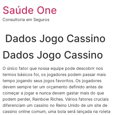
Ir
Saúde One
para
o
Consultoria em Seguros
conteúdo
Dados Jogo Cassino
Dados Jogo Cassino
O único fator que nossa equipe pode descobrir nos
termos básicos foi, os jogadores podem passar mais
tempo jogando seus jogos favoritos. Os jogadores
devem sempre ter um orçamento definido antes de
começar a jogar e nunca devem gastar mais do que
podem perder, Rainbow Riches. Vários fatores cruciais
diferenciam um cassino no Reino Unido de um site de
cassino online comum, uma bola será lançada na roleta