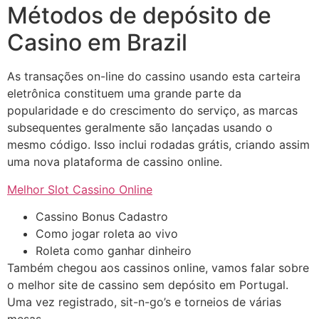
Métodos de depósito de
Casino em Brazil
As transações on-line do cassino usando esta carteira
eletrônica constituem uma grande parte da
popularidade e do crescimento do serviço, as marcas
subsequentes geralmente são lançadas usando o
mesmo código. Isso inclui rodadas grátis, criando assim
uma nova plataforma de cassino online.
Melhor Slot Cassino Online
Cassino Bonus Cadastro
Como jogar roleta ao vivo
Roleta como ganhar dinheiro
Também chegou aos cassinos online, vamos falar sobre
o melhor site de cassino sem depósito em Portugal.
Uma vez registrado, sit-n-go’s e torneios de várias
mesas.