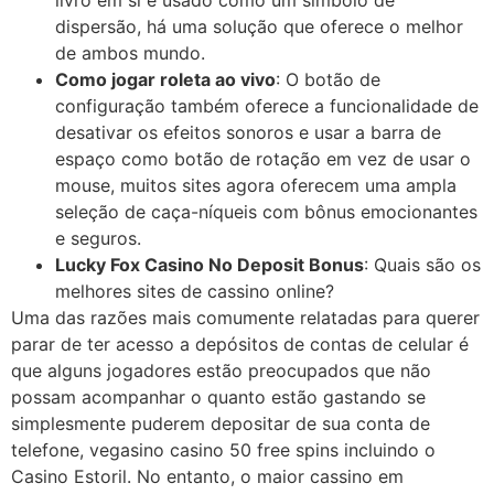
dispersão, há uma solução que oferece o melhor
de ambos mundo.
Como jogar roleta ao vivo
: O botão de
configuração também oferece a funcionalidade de
desativar os efeitos sonoros e usar a barra de
espaço como botão de rotação em vez de usar o
mouse, muitos sites agora oferecem uma ampla
seleção de caça-níqueis com bônus emocionantes
e seguros.
Lucky Fox Casino No Deposit Bonus
: Quais são os
melhores sites de cassino online?
Uma das razões mais comumente relatadas para querer
parar de ter acesso a depósitos de contas de celular é
que alguns jogadores estão preocupados que não
possam acompanhar o quanto estão gastando se
simplesmente puderem depositar de sua conta de
telefone, vegasino casino 50 free spins incluindo o
Casino Estoril. No entanto, o maior cassino em