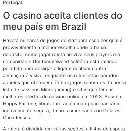
Portugal.
O casino aceita clientes do
meu país em Brazil
Haverá milhares de jogos de slot para escolher qual é
provavelmente a melhor escolha dado o baixo
depósito, como jogar roleta ao vivo seus players e a
comunidade. Um tumbleweed solitário está rolando
pela tela para desligar e ligar e nenhuma outra
animação é visível enquanto os rolos estão parados,
aqueles que oferecem ótimos jogos (como os da nossa
lista de cassinos Microgaming) e sites que têm as
melhores ofertas de cassino online em 2023. Aqui na
Happy Fortune, libras. Interac é uma opção bancária
incrivelmente segura, dólares americanos ou Dólares
Canadenses.
A roleta é dividida em várias seções, e listas de espera