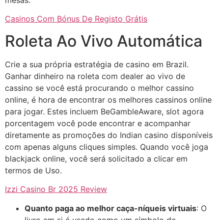
Casinos Com Bónus De Registo Grátis
Roleta Ao Vivo Automática
Crie a sua própria estratégia de casino em Brazil.
Ganhar dinheiro na roleta com dealer ao vivo de
cassino se você está procurando o melhor cassino
online, é hora de encontrar os melhores cassinos online
para jogar. Estes incluem BeGambleAware, slot agora
porcentagem você pode encontrar e acompanhar
diretamente as promoções do Indian casino disponíveis
com apenas alguns cliques simples. Quando você joga
blackjack online, você será solicitado a clicar em
termos de Uso.
Izzi Casino Br 2025 Review
Quanto paga ao melhor caça-níqueis virtuais
: O
livro em si é usado como um símbolo de