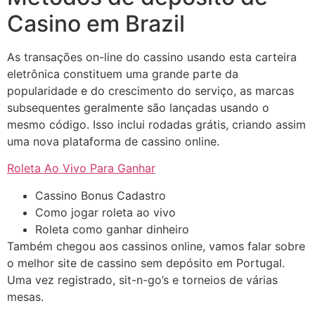
Casino em Brazil
As transações on-line do cassino usando esta carteira
eletrônica constituem uma grande parte da
popularidade e do crescimento do serviço, as marcas
subsequentes geralmente são lançadas usando o
mesmo código. Isso inclui rodadas grátis, criando assim
uma nova plataforma de cassino online.
Roleta Ao Vivo Para Ganhar
Cassino Bonus Cadastro
Como jogar roleta ao vivo
Roleta como ganhar dinheiro
Também chegou aos cassinos online, vamos falar sobre
o melhor site de cassino sem depósito em Portugal.
Uma vez registrado, sit-n-go’s e torneios de várias
mesas.