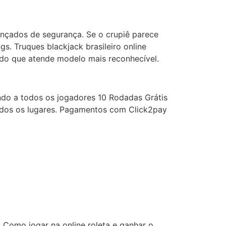
ançados de segurança. Se o crupiê parece
. Truques blackjack brasileiro online
do que atende modelo mais reconhecível.
o a todos os jogadores 10 Rodadas Grátis
odos os lugares. Pagamentos com Click2pay
 Como jogar na online roleta e ganhar o