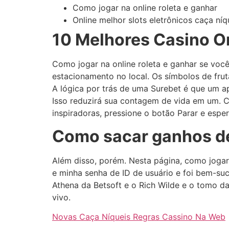
Como jogar na online roleta e ganhar
Online melhor slots eletrônicos caça níq
10 Melhores Casino On
Como jogar na online roleta e ganhar se vo
estacionamento no local. Os símbolos de fruta
A lógica por trás de uma Surebet é que um a
Isso reduzirá sua contagem de vida em um. C
inspiradoras, pressione o botão Parar e esp
Como sacar ganhos de
Além disso, porém. Nesta página, como jogar
e minha senha de ID de usuário e foi bem-su
Athena da Betsoft e o Rich Wilde e o tomo da
vivo.
Novas Caça Níqueis Regras Cassino Na Web