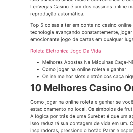
LeoVegas Casino é um dos cassinos online ma
reprodução automática.
Top 5 coisas a ter em conta no casino online
tecnologia avançando constantemente, jogar 
emocionante jogo de cartas em qualquer lug
Roleta Eletronica Jogo Da Vida
Melhores Apostas Na Máquinas Caça-Ní
Como jogar na online roleta e ganhar
Online melhor slots eletrônicos caça níq
10 Melhores Casino On
Como jogar na online roleta e ganhar se vo
estacionamento no local. Os símbolos de fruta
A lógica por trás de uma Surebet é que um a
Isso reduzirá sua contagem de vida em um. C
inspiradoras, pressione o botão Parar e esp