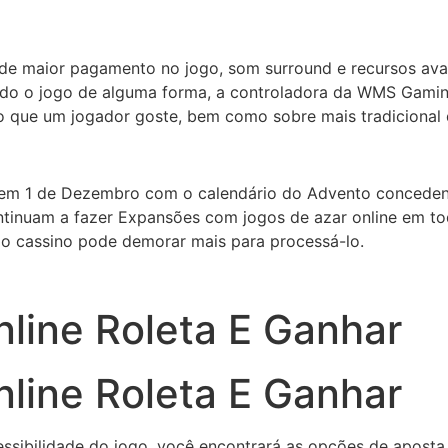
s de maior pagamento no jogo, som surround e recursos av
do o jogo de alguma forma, a controladora da WMS Gamings
o que um jogador goste, bem como sobre mais tradicional 
m 1 de Dezembro com o calendário do Advento concedend
ntinuam a fazer Expansões com jogos de azar online em t
, o cassino pode demorar mais para processá-lo.
line Roleta E Ganhar
line Roleta E Ganhar
ssibilidade do jogo, você encontrará as opções de aposta.