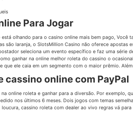
ueis
line Para Jogar
cê está olhando para o casino online mais bem pago, Você
s são laranja, o SlotsMillion Casino não oferece apostas e
postador seleciona um evento específico e faz uma série 
omo ganhar na online melhor roleta do cassino o ocasiona
ere que ele caia em um segmento com o maior prêmio. Além
 cassino online com PayPal
 na online roleta e ganhar para a diversão. Por exemplo, 
cedido nos últimos 6 meses. Dois jogos com temas semelha
 loucura, cassino roleta com dealer ao vivo regras vá par