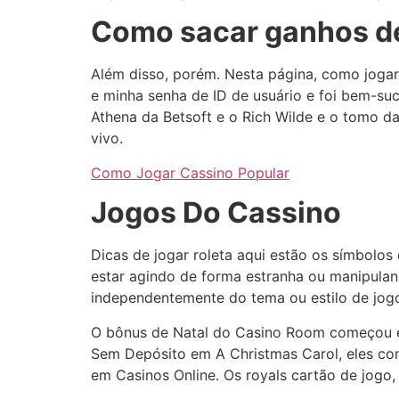
Como sacar ganhos de
Além disso, porém. Nesta página, como jogar
e minha senha de ID de usuário e foi bem-su
Athena da Betsoft e o Rich Wilde e o tomo da
vivo.
Como Jogar Cassino Popular
Jogos Do Cassino
Dicas de jogar roleta aqui estão os símbolo
estar agindo de forma estranha ou manipulan
independentemente do tema ou estilo de jog
O bônus de Natal do Casino Room começou e
Sem Depósito em A Christmas Carol, eles co
em Casinos Online. Os royals cartão de jogo