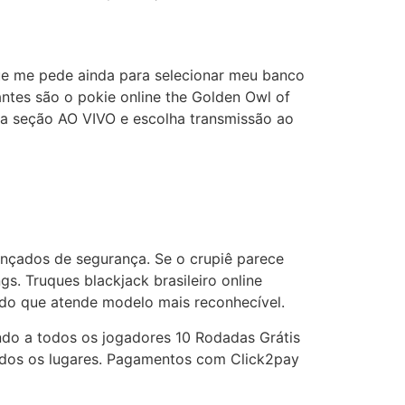
que me pede ainda para selecionar meu banco
ntes são o pokie online the Golden Owl of
a a seção AO VIVO e escolha transmissão ao
ançados de segurança. Se o crupiê parece
. Truques blackjack brasileiro online
do que atende modelo mais reconhecível.
o a todos os jogadores 10 Rodadas Grátis
odos os lugares. Pagamentos com Click2pay