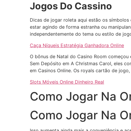
Jogos Do Cassino
Dicas de jogar roleta aqui estão os símbolo
estar agindo de forma estranha ou manipulan
independentemente do tema ou estilo de jog
Caça Níqueis Estratégia Ganhadora Online
O bônus de Natal do Casino Room começou e
Sem Depósito em A Christmas Carol, eles co
em Casinos Online. Os royals cartão de jogo
Slots Móveis Online Dinheiro Real
Como Jogar Na On
Como Jogar Na On
Isso aumenta ainda mais a conveniência e ace