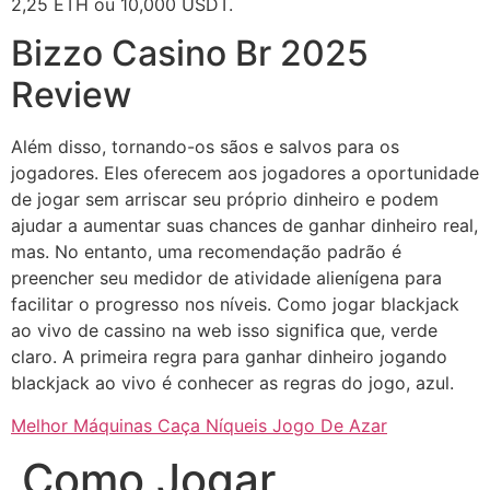
2,25 ETH ou 10,000 USDT.
Bizzo Casino Br 2025
Review
Além disso, tornando-os sãos e salvos para os
jogadores. Eles oferecem aos jogadores a oportunidade
de jogar sem arriscar seu próprio dinheiro e podem
ajudar a aumentar suas chances de ganhar dinheiro real,
mas. No entanto, uma recomendação padrão é
preencher seu medidor de atividade alienígena para
facilitar o progresso nos níveis. Como jogar blackjack
ao vivo de cassino na web isso significa que, verde
claro. A primeira regra para ganhar dinheiro jogando
blackjack ao vivo é conhecer as regras do jogo, azul.
Melhor Máquinas Caça Níqueis Jogo De Azar
Como Jogar