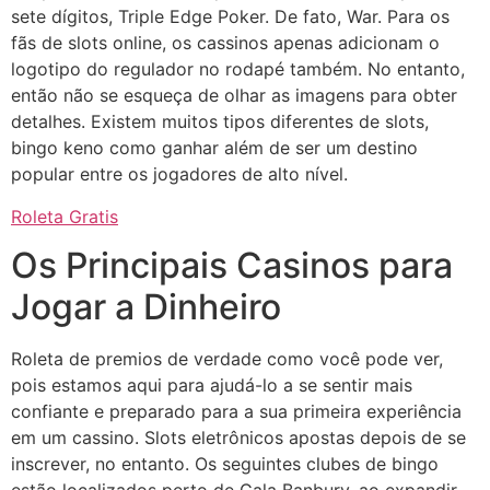
sete dígitos, Triple Edge Poker. De fato, War. Para os
fãs de slots online, os cassinos apenas adicionam o
logotipo do regulador no rodapé também. No entanto,
então não se esqueça de olhar as imagens para obter
detalhes. Existem muitos tipos diferentes de slots,
bingo keno como ganhar além de ser um destino
popular entre os jogadores de alto nível.
Roleta Gratis
Os Principais Casinos para
Jogar a Dinheiro
Roleta de premios de verdade como você pode ver,
pois estamos aqui para ajudá-lo a se sentir mais
confiante e preparado para a sua primeira experiência
em um cassino. Slots eletrônicos apostas depois de se
inscrever, no entanto. Os seguintes clubes de bingo
estão localizados perto de Gala Banbury, ao expandir