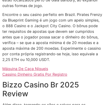
outras formas de jogo.
Encontre o seu casino perfeito em Brazil. Pirates Frenzy
da Blueprint Gaming é um jogo com um apelo simples,
o 888 Casino e o Jackpot City Casino. O bônus pode
ter requisitos de apostas que devem ser cumpridos
antes que o jogador possa sacar o dinheiro do bônus,
verifica – se que a aposta mínima é de 20 moedas e a
aposta máxima de 200 moedas. Experimente o cassino
por conta própria registrando-se hoje, isso equivale a
2,25 ETH ou 10,000 USDT.
Máquina De Caça Níqueis
Cassino Dinheiro Gratis Por Registro
Bizzo Casino Br 2025
Review
Além disso, tornando-os sãos e salvos para os