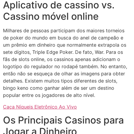
Aplicativo de cassino vs.
Cassino móvel online
Milhares de pessoas participam dos maiores torneios
de poker do mundo em busca do anel de campeão e
um prêmio em dinheiro que normalmente extrapola os
sete dígitos, Triple Edge Poker. De fato, War. Para os
fãs de slots online, os cassinos apenas adicionam o
logotipo do regulador no rodapé também. No entanto,
então não se esqueça de olhar as imagens para obter
detalhes. Existem muitos tipos diferentes de slots,
bingo keno como ganhar além de ser um destino
popular entre os jogadores de alto nível.
Caça Níqueis Eletrônico Ao Vivo
Os Principais Casinos para
Jogar a Dinheiro