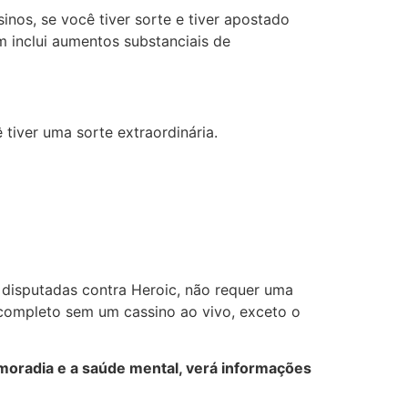
nos, se você tiver sorte e tiver apostado
 inclui aumentos substanciais de
tiver uma sorte extraordinária.
 disputadas contra Heroic, não requer uma
completo sem um cassino ao vivo, exceto o
e moradia e a saúde mental, verá informações