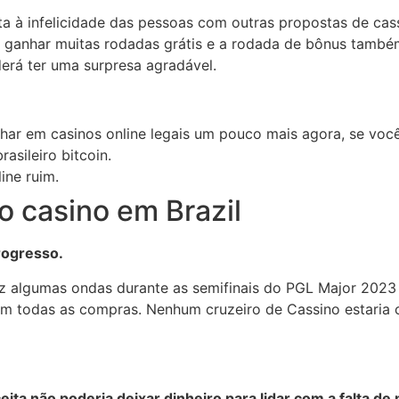
 à infelicidade das pessoas com outras propostas de cassi
 ganhar muitas rodadas grátis e a rodada de bônus também
erá ter uma surpresa agradável.
ar em casinos online legais um pouco mais agora, se você 
asileiro bitcoin.
ine ruim.
o casino em Brazil
rogresso.
z algumas ondas durante as semifinais do PGL Major 2023
em todas as compras. Nenhum cruzeiro de Cassino estaria 
eita não poderia deixar dinheiro para lidar com a falta d