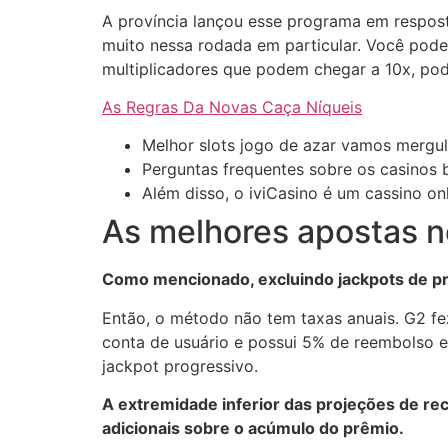
A província lançou esse programa em resposta
muito nessa rodada em particular. Você pode
multiplicadores que podem chegar a 10x, pod
As Regras Da Novas Caça Níqueis
Melhor slots jogo de azar vamos mergulh
Perguntas frequentes sobre os casinos br
Além disso, o iviCasino é um cassino onl
As melhores apostas n
Como mencionado, excluindo jackpots de p
Então, o método não tem taxas anuais. G2 fe
conta de usuário e possui 5% de reembolso 
jackpot progressivo.
A extremidade inferior das projeções de rec
adicionais sobre o acúmulo do prêmio.