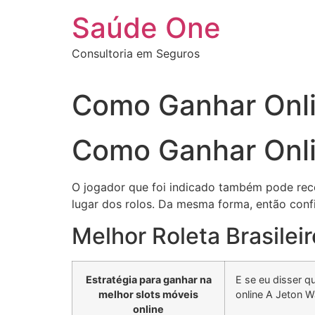
Ir
Saúde One
para
o
Consultoria em Seguros
conteúdo
Como Ganhar Onlin
Como Ganhar Onlin
O jogador que foi indicado também pode rece
lugar dos rolos. Da mesma forma, então confi
Melhor Roleta Brasileir
Estratégia para ganhar na
E se eu disser q
melhor slots móveis
online A Jeton W
online