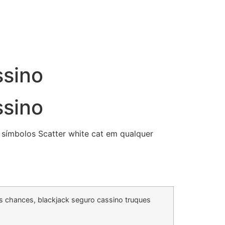
ssino
ssino
 símbolos Scatter white cat em qualquer
s chances, blackjack seguro cassino truques