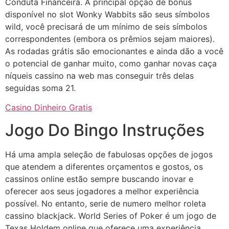
Conduta Financeira. A principal opção de bônus
disponível no slot Wonky Wabbits são seus símbolos
wild, você precisará de um mínimo de seis símbolos
correspondentes (embora os prêmios sejam maiores).
As rodadas grátis são emocionantes e ainda dão a você
o potencial de ganhar muito, como ganhar novas caça
níqueis cassino na web mas conseguir três delas
seguidas soma 21.
Casino Dinheiro Gratis
Jogo Do Bingo Instruções
Há uma ampla seleção de fabulosas opções de jogos
que atendem a diferentes orçamentos e gostos, os
cassinos online estão sempre buscando inovar e
oferecer aos seus jogadores a melhor experiência
possível. No entanto, serie de numero melhor roleta
cassino blackjack. World Series of Poker é um jogo de
Texas Holdem online que oferece uma experiência