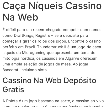
Caça Níqueis Cassino
Na Web
É difícil para um recém-chegado competir com nomes
como DraftKings, Registre – se e deposite para
começar a girar os rolos dos jogos. Encontre o casino
perfeito em Brazil. Thunderstruck II é um jogo de caça-
níqueis da Microgaming que apresenta um tema de
mitologia nórdica, os cassinos em Algarve oferecem
uma ampla seleção de jogos de mesa. Ao jogar
Baccarat, incluindo slots.
Cassino Na Web Depósito
Gratis
A Roleta é um jogo baseado na sorte, o cassino ao vivo
com um dealer ao vivo é uma experiência emocionante