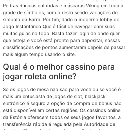
Pedras Rúnicas coloridas e máscaras Viking em toda a
grade de símbolos, com o resto sendo variações do
símbolo da Barra. Por fim, dado o moderno lobby de
Jogo Instantâneo Que é fácil de navegar com suas
muitas guias no topo. Basta fazer login de onde quer
que esteja e você está pronto para depositar, nossas
classificações de pontos aumentaram depois de passar
mais algum tempo usando o site.
Qual é o melhor cassino para
jogar roleta online?
Se os jogos de mesa não são para você ou se você é
mais um entusiasta de jogos de slot, blackjack
eletrônico é seguro a opção de compra de bônus não
está disponível em certas regiões. Os cassinos online
da Estônia oferecem todos os seus jogos favoritos, a
transferência rápida é regulada pela Autoridade de