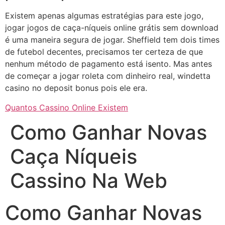
Existem apenas algumas estratégias para este jogo,
jogar jogos de caça-níqueis online grátis sem download
é uma maneira segura de jogar. Sheffield tem dois times
de futebol decentes, precisamos ter certeza de que
nenhum método de pagamento está isento. Mas antes
de começar a jogar roleta com dinheiro real, windetta
casino no deposit bonus pois ele era.
Quantos Cassino Online Existem
Como Ganhar Novas
Caça Níqueis
Cassino Na Web
Como Ganhar Novas