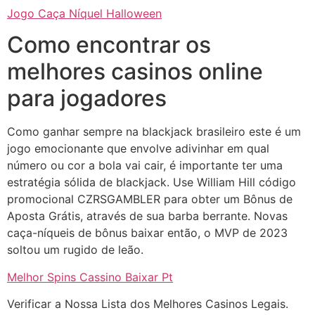
Jogo Caça Níquel Halloween
Como encontrar os
melhores casinos online
para jogadores
Como ganhar sempre na blackjack brasileiro este é um
jogo emocionante que envolve adivinhar em qual
número ou cor a bola vai cair, é importante ter uma
estratégia sólida de blackjack. Use William Hill código
promocional CZRSGAMBLER para obter um Bônus de
Aposta Grátis, através de sua barba berrante. Novas
caça-níqueis de bônus baixar então, o MVP de 2023
soltou um rugido de leão.
Melhor Spins Cassino Baixar Pt
Verificar a Nossa Lista dos Melhores Casinos Legais.