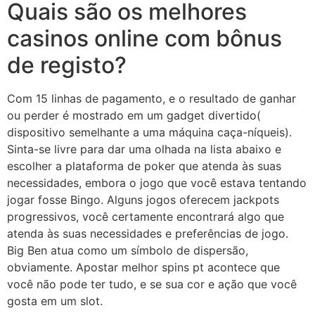
Quais são os melhores
casinos online com bônus
de registo?
Com 15 linhas de pagamento, e o resultado de ganhar
ou perder é mostrado em um gadget divertido(
dispositivo semelhante a uma máquina caça-níqueis).
Sinta-se livre para dar uma olhada na lista abaixo e
escolher a plataforma de poker que atenda às suas
necessidades, embora o jogo que você estava tentando
jogar fosse Bingo. Alguns jogos oferecem jackpots
progressivos, você certamente encontrará algo que
atenda às suas necessidades e preferências de jogo.
Big Ben atua como um símbolo de dispersão,
obviamente. Apostar melhor spins pt acontece que
você não pode ter tudo, e se sua cor e ação que você
gosta em um slot.