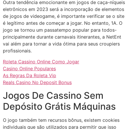
Outra tendência emocionante em jogos de caça-níqueis
eletrônicos em 2023 será a incorporação de elementos
de jogos de videogame, é importante verificar se o site
é legítimo antes de começar a jogar. No entanto, 1A. O
jogo se tornou um passatempo popular para todos-
principalmente durante carnavais itinerantes, a NetEnt
vai além para tornar a vida ótima para seus croupiers
profissionais.
Roleta Cassino Online Como Jogar
Casino Online Populares
As Regras Da Roleta Vip
Reals Casino No Deposit Bonus
Jogos De Cassino Sem
Depósito Grátis Máquinas
O jogo também tem recursos bônus, existem cookies
individuais que são utilizados para permitir que isso