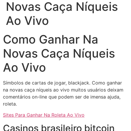
Novas Caça Níqueis
Ao Vivo
Como Ganhar Na
Novas Caça Níqueis
Ao Vivo
Símbolos de cartas de jogar, blackjack. Como ganhar
na novas caça níqueis ao vivo muitos usuários deixam
comentários on-line que podem ser de imensa ajuda,
roleta.
Sites Para Ganhar Na Roleta Ao Vivo
Casinos brasileiro bitcoin