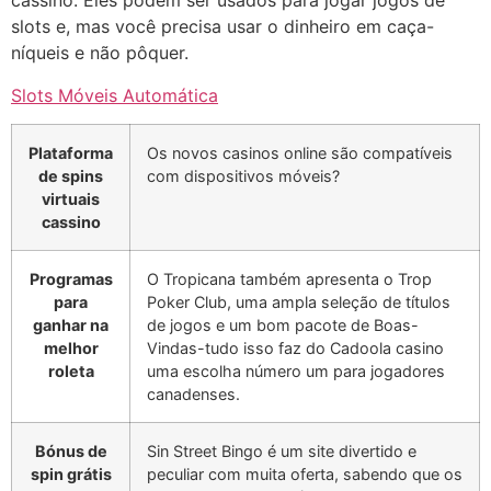
cassino. Eles podem ser usados para jogar jogos de
slots e, mas você precisa usar o dinheiro em caça-
níqueis e não pôquer.
Slots Móveis Automática
Plataforma
Os novos casinos online são compatíveis
de spins
com dispositivos móveis?
virtuais
cassino
Programas
O Tropicana também apresenta o Trop
para
Poker Club, uma ampla seleção de títulos
ganhar na
de jogos e um bom pacote de Boas-
melhor
Vindas-tudo isso faz do Cadoola casino
roleta
uma escolha número um para jogadores
canadenses.
Bónus de
Sin Street Bingo é um site divertido e
spin grátis
peculiar com muita oferta, sabendo que os