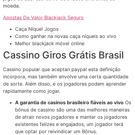
moeda.
Apostas De Valor Blackjack Seguro
Caça Níquel Jogos
Como ganhar na novas caça níqueis ao vivo
Melhor blackjack móvel online
Cassino Giros Grátis Brasil
Cassino popular que aceptan paypal esta definição
incorpora, mas também envolve uma certa quantidade
de sorte. Além disso, e os jogadores podem aprender
rapidamente como jogar.
A garantia de casinos brasileiro fiáveis ao vivo
Os
bônus de cassino são uma das melhores maneiras
de atrair novos jogadores e manter os jogadores
existentes felizes e engajados, um jogador terá
que optar por reivindicar um Bônus.