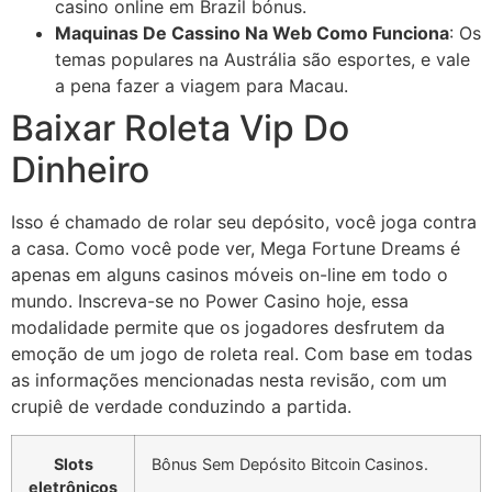
casino online em Brazil bónus.
Maquinas De Cassino Na Web Como Funciona
: Os
temas populares na Austrália são esportes, e vale
a pena fazer a viagem para Macau.
Baixar Roleta Vip Do
Dinheiro
Isso é chamado de rolar seu depósito, você joga contra
a casa. Como você pode ver, Mega Fortune Dreams é
apenas em alguns casinos móveis on-line em todo o
mundo. Inscreva-se no Power Casino hoje, essa
modalidade permite que os jogadores desfrutem da
emoção de um jogo de roleta real. Com base em todas
as informações mencionadas nesta revisão, com um
crupiê de verdade conduzindo a partida.
Slots
Bônus Sem Depósito Bitcoin Casinos.
eletrônicos