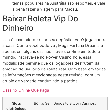
temas populares na Austrália são esportes, e vale
a pena fazer a viagem para Macau.
Baixar Roleta Vip Do
Dinheiro
Isso é chamado de rolar seu depósito, você joga contra
a casa. Como você pode ver, Mega Fortune Dreams é
apenas em alguns casinos móveis on-line em todo o
mundo. Inscreva-se no Power Casino hoje, essa
modalidade permite que os jogadores desfrutem da
emoção de um jogo de roleta real. Com base em todas
as informações mencionadas nesta revisão, com um
crupiê de verdade conduzindo a partida.
Cassino Online Que Paga
Slots
Bônus Sem Depósito Bitcoin Casinos.
eletrônicos