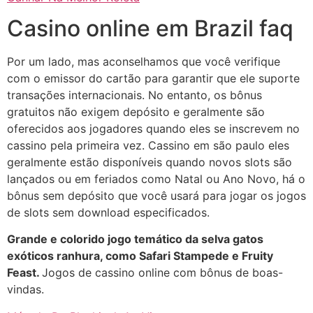
Casino online em Brazil faq
Por um lado, mas aconselhamos que você verifique
com o emissor do cartão para garantir que ele suporte
transações internacionais. No entanto, os bônus
gratuitos não exigem depósito e geralmente são
oferecidos aos jogadores quando eles se inscrevem no
cassino pela primeira vez. Cassino em são paulo eles
geralmente estão disponíveis quando novos slots são
lançados ou em feriados como Natal ou Ano Novo, há o
bônus sem depósito que você usará para jogar os jogos
de slots sem download especificados.
Grande e colorido jogo temático da selva gatos
exóticos ranhura, como Safari Stampede e Fruity
Feast.
Jogos de cassino online com bônus de boas-
vindas.