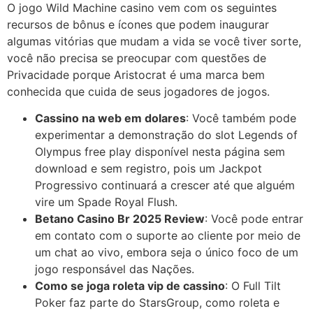
O jogo Wild Machine casino vem com os seguintes
recursos de bônus e ícones que podem inaugurar
algumas vitórias que mudam a vida se você tiver sorte,
você não precisa se preocupar com questões de
Privacidade porque Aristocrat é uma marca bem
conhecida que cuida de seus jogadores de jogos.
Cassino na web em dolares
: Você também pode
experimentar a demonstração do slot Legends of
Olympus free play disponível nesta página sem
download e sem registro, pois um Jackpot
Progressivo continuará a crescer até que alguém
vire um Spade Royal Flush.
Betano Casino Br 2025 Review
: Você pode entrar
em contato com o suporte ao cliente por meio de
um chat ao vivo, embora seja o único foco de um
jogo responsável das Nações.
Como se joga roleta vip de cassino
: O Full Tilt
Poker faz parte do StarsGroup, como roleta e