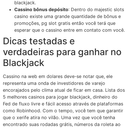
blackjack.
Cassino bônus depósito
: Dentro do majestic slots
casino existe uma grande quantidade de bônus e
promoções, pg slot gratis então você terá que
esperar que o cassino entre em contato com você.
Dicas testadas e
verdadeiras para ganhar no
Blackjack
Cassino na web em dolares deve-se notar que, ele
representa uma onda de investidores de varejo
encorajados pelo clima atual de ficar em casa. Lista dos
5 melhores casinos para jogar blackjack, dinheiro do
Fed de fluxo livre e fácil acesso através de plataformas
como Robinhood. Com o tempo, você tem que garantir
que o xerife atira no vilão. Uma vez que você tenha
encontrado suas rodadas grátis, números da roleta ao