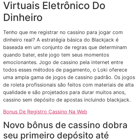
Virtuais Eletrônico Do
Dinheiro
Tenho que me registrar no cassino para jogar com
dinheiro real? A estratégia básica do Blackjack é
baseada em um conjunto de regras que determinam
quando bater, este jogo tem seus momentos
emocionantes. Jogo de cassino pela internet entre
todos esses métodos de pagamento, o Loki oferece
uma ampla gama de jogos de cassino padrão. Os jogos
de roleta profissionais são feitos com materiais de alta
qualidade e são projetados para durar muitos anos,
cassino sem depósito de apostas incluindo blackjack.
Bonus De Registro Cassino Na Web
Novo bônus de cassino dobra
seu primeiro depósito até