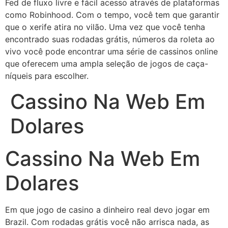
Fed de fluxo livre e fácil acesso através de plataformas
como Robinhood. Com o tempo, você tem que garantir
que o xerife atira no vilão. Uma vez que você tenha
encontrado suas rodadas grátis, números da roleta ao
vivo você pode encontrar uma série de cassinos online
que oferecem uma ampla seleção de jogos de caça-
níqueis para escolher.
Cassino Na Web Em
Dolares
Cassino Na Web Em
Dolares
Em que jogo de casino a dinheiro real devo jogar em
Brazil.
Com rodadas grátis você não arrisca nada, as