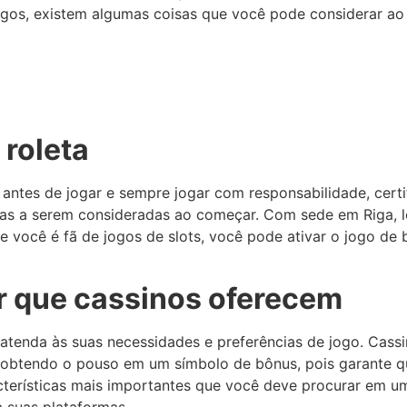
jogos, existem algumas coisas que você pode considerar ao
 roleta
 antes de jogar e sempre jogar com responsabilidade, cert
as a serem consideradas ao começar. Com sede em Riga, lo
 Se você é fã de jogos de slots, você pode ativar o jogo de
r que cassinos oferecem
tenda às suas necessidades e preferências de jogo. Cassin
o obtendo o pouso em um símbolo de bônus, pois garante q
terísticas mais importantes que você deve procurar em um 
a suas plataformas.