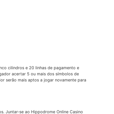
inco cilindros e 20 linhas de pagamento e
ogador acertar 5 ou mais dos símbolos de
rior serão mais aptos a jogar novamente para
tos. Juntar-se ao Hippodrome Online Casino