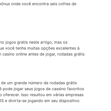
 bônus onde você encontra seis cofres de
o jogos gratis neste artigo, mas os
ue você tenha muitas opções excelentes à
casino online antes de jogar, rodadas grátis
e de um grande número de rodadas grátis
ê pode jogar seus jogos de cassino favoritos
 oferecer. Isso resultou em várias empresas
iOS e divirta-se jogando em seu dispositivo