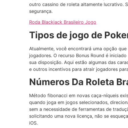
outro cassino de roleta altamente lucrativo.
segurança.
Roda Blackjack Brasileiro Jogo
Tipos de jogo de Poke
Atualmente, você encontrará uma opção que a
jogadores. O recurso Bonus Round é iniciad
sua disposição. Aqui estão algumas das carac
e outros incentivos para atrair jogadores par
Números Da Roleta Bra
Método fibonacci em novas caça-níqueis exi
quando joga em jogos selecionados, direciona
sem a necessidade de ferramentas de traduçã
solicitando uma nova licença, não se esqueça 
iOS.