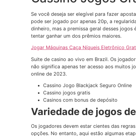
Se você deseja ser elegível para fazer apost
pode ser jogado por apenas 20p, a regularid
dinheiro, mas a premissa geral desses jogos
tentar ganhar um dos prêmios maiores.
Jogar Máquinas Caça Níqueis Eletrônico Grat
Suite de casino ao vivo em Brazil. Os jogado
não significa apenas ter acesso aos muitos 
online de 2023.
Cassino Jogo Blackjack Seguro Online
Cassino jogos gratis
Casinos com bonus de depósito
Variedade de jogos de
Os jogadores devem estar cientes das regras
opções. No entanto, aqui estão algumas etap