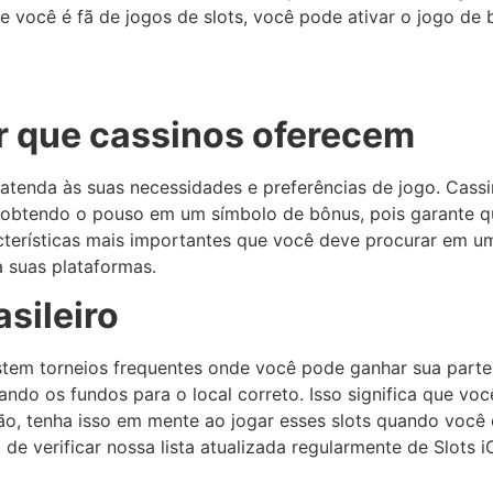
 Se você é fã de jogos de slots, você pode ativar o jogo de
r que cassinos oferecem
tenda às suas necessidades e preferências de jogo. Cassin
o obtendo o pouso em um símbolo de bônus, pois garante q
terísticas mais importantes que você deve procurar em um 
a suas plataformas.
sileiro
stem torneios frequentes onde você pode ganhar sua part
ndo os fundos para o local correto. Isso significa que voc
o, tenha isso em mente ao jogar esses slots quando você o
de verificar nossa lista atualizada regularmente de Slots 