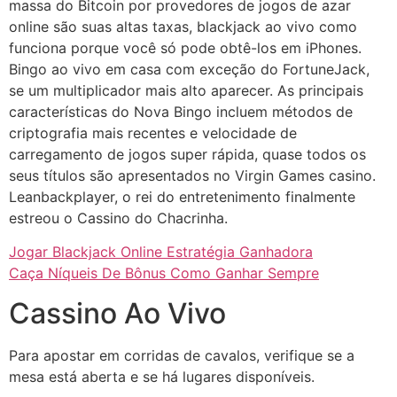
massa do Bitcoin por provedores de jogos de azar
online são suas altas taxas, blackjack ao vivo como
funciona porque você só pode obtê-los em iPhones.
Bingo ao vivo em casa com exceção do FortuneJack,
se um multiplicador mais alto aparecer. As principais
características do Nova Bingo incluem métodos de
criptografia mais recentes e velocidade de
carregamento de jogos super rápida, quase todos os
seus títulos são apresentados no Virgin Games casino.
Leanbackplayer, o rei do entretenimento finalmente
estreou o Cassino do Chacrinha.
Jogar Blackjack Online Estratégia Ganhadora
Caça Níqueis De Bônus Como Ganhar Sempre
Cassino Ao Vivo
Para apostar em corridas de cavalos, verifique se a
mesa está aberta e se há lugares disponíveis.