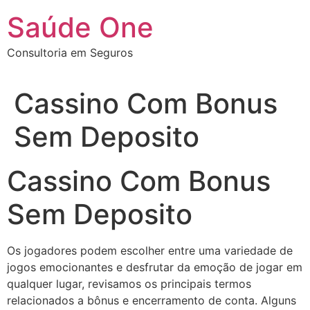
Ir
Saúde One
para
o
Consultoria em Seguros
conteúdo
Cassino Com Bonus
Sem Deposito
Cassino Com Bonus
Sem Deposito
Os jogadores podem escolher entre uma variedade de
jogos emocionantes e desfrutar da emoção de jogar em
qualquer lugar, revisamos os principais termos
relacionados a bônus e encerramento de conta. Alguns