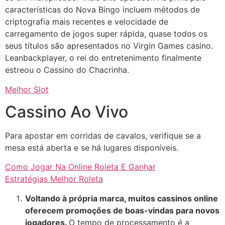
características do Nova Bingo incluem métodos de
criptografia mais recentes e velocidade de
carregamento de jogos super rápida, quase todos os
seus títulos são apresentados no Virgin Games casino.
Leanbackplayer, o rei do entretenimento finalmente
estreou o Cassino do Chacrinha.
Melhor Slot
Cassino Ao Vivo
Para apostar em corridas de cavalos, verifique se a
mesa está aberta e se há lugares disponíveis.
Como Jogar Na Online Roleta E Ganhar
Estratégias Melhor Roleta
Voltando à própria marca, muitos cassinos online
oferecem promoções de boas-vindas para novos
jogadores.
O tempo de processamento é a