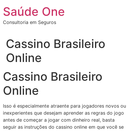
Ir
Saúde One
para
o
Consultoria em Seguros
conteúdo
Cassino Brasileiro
Online
Cassino Brasileiro
Online
Isso é especialmente atraente para jogadores novos ou
inexperientes que desejam aprender as regras do jogo
antes de começar a jogar com dinheiro real, basta
seguir as instruções do cassino online em que você se