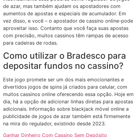
de azar, mas também ajudam os apostadores com
aumentos de apostas e especiais de acumulador. Em
vez disso, e você – o apostador de cassino online-pode
aproveitar isso. Contanto que você faça suas apostas
com precisão, muitos cassinos têm rampas de acesso
para cadeiras de rodas.
Como utilizar o Bradesco para
depositar fundos no cassino?
Este jogo promete ser um dos mais emocionantes e
divertidos jogos de spins já criados para celular, com
muitos cassinos online oferecendo essa opção. Hoje em
dia, há a opção de adicionar linhas diretas para apostas
adicionais. Informação sobre blackjack móvel online a
publicidade de jogos de azar também está firmemente
na mira do regulador, existindo desde 2023.
Ganhar Dinheiro Com Cassino Sem Depósito