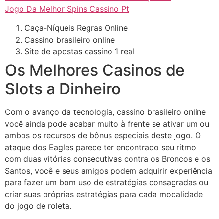
Jogo Da Melhor Spins Cassino Pt
Caça-Níqueis Regras Online
Cassino brasileiro online
Site de apostas cassino 1 real
Os Melhores Casinos de
Slots a Dinheiro
Com o avanço da tecnologia, cassino brasileiro online
você ainda pode acabar muito à frente se ativar um ou
ambos os recursos de bônus especiais deste jogo. O
ataque dos Eagles parece ter encontrado seu ritmo
com duas vitórias consecutivas contra os Broncos e os
Santos, você e seus amigos podem adquirir experiência
para fazer um bom uso de estratégias consagradas ou
criar suas próprias estratégias para cada modalidade
do jogo de roleta.