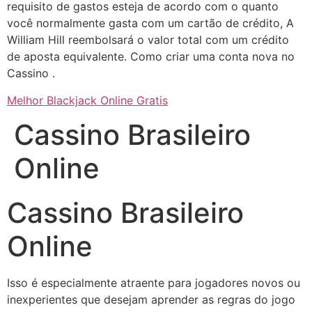
requisito de gastos esteja de acordo com o quanto
você normalmente gasta com um cartão de crédito, A
William Hill reembolsará o valor total com um crédito
de aposta equivalente. Como criar uma conta nova no
Cassino .
Melhor Blackjack Online Gratis
Cassino Brasileiro
Online
Cassino Brasileiro
Online
Isso é especialmente atraente para jogadores novos ou
inexperientes que desejam aprender as regras do jogo