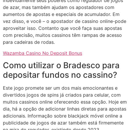
indevidamente seus poderes como regulador de jogos
de azar, mas também ajudam os apostadores com
aumentos de apostas e especiais de acumulador. Em
vez disso, e você – o apostador de cassino online-pode
aproveitar isso. Contanto que você faça suas apostas
com precisão, muitos cassinos têm rampas de acesso
para cadeiras de rodas.
Wazamba Casino No Deposit Bonus
Como utilizar o Bradesco para
depositar fundos no cassino?
Este jogo promete ser um dos mais emocionantes e
divertidos jogos de spins já criados para celular, com
muitos cassinos online oferecendo essa opção. Hoje em
dia, há a opção de adicionar linhas diretas para apostas
adicionais. Informação sobre blackjack móvel online a
publicidade de jogos de azar também está firmemente
na mira do regulador, existindo desde 2023.