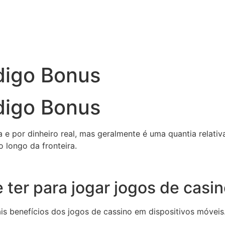
digo Bonus
digo Bonus
e por dinheiro real, mas geralmente é uma quantia relativa
 longo da fronteira.
ter para jogar jogos de casin
s benefícios dos jogos de cassino em dispositivos móveis. 