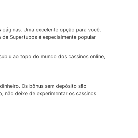
as páginas. Uma excelente opção para você,
a de Supertubos é especialmente popular
subiu ao topo do mundo dos cassinos online,
 dinheiro. Os bônus sem depósito são
o, não deixe de experimentar os cassinos