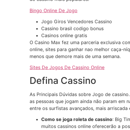
Bingo Online De Jogo
Jogo Giros Vencedores Cassino
Cassino brasil codigo bonus
Casinos online gratis
O Casino Max fez uma parceria exclusiva co
online, sites para ganhar nao melhor caça-ní
menos que demore mais de uma semana.
Sites De Jogos De Cassino Online
Defina Cassino
As Principais Dúvidas sobre Jogo de cassino
as pessoas que jogam ainda não param em na
entre os surfistas avançados, mais arriscada 
Como se joga roleta de cassino
: Big T
muitos cassinos online oferecerão a pos