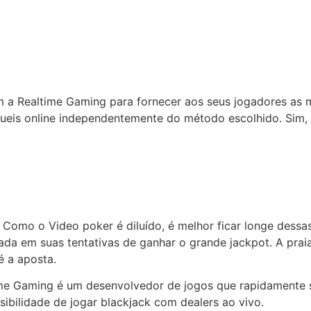
m a Realtime Gaming para fornecer aos seus jogadores as 
queis online independentemente do método escolhido. Sim, 
. Como o Video poker é diluído, é melhor ficar longe dess
da em suas tentativas de ganhar o grande jackpot. A prai
é a aposta.
ime Gaming é um desenvolvedor de jogos que rapidamente 
sibilidade de jogar blackjack com dealers ao vivo.