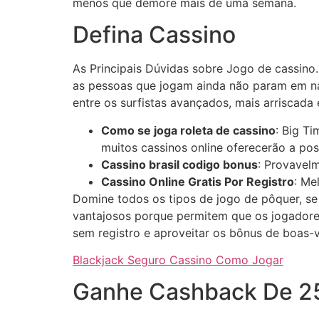
menos que demore mais de uma semana.
Defina Cassino
As Principais Dúvidas sobre Jogo de cassino
as pessoas que jogam ainda não param em na
entre os surfistas avançados, mais arriscada 
Como se joga roleta de cassino
: Big T
muitos cassinos online oferecerão a pos
Cassino brasil codigo bonus
: Provavel
Cassino Online Gratis Por Registro
: Me
Domine todos os tipos de jogo de pôquer, se
vantajosos porque permitem que os jogadores
sem registro e aproveitar os bônus de boas-v
Blackjack Seguro Cassino Como Jogar
Ganhe Cashback De 2