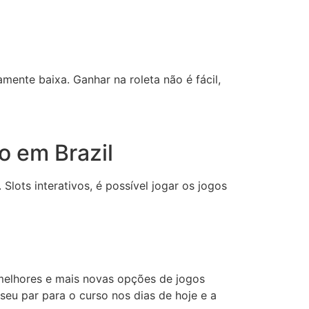
mente baixa. Ganhar na roleta não é fácil,
o em Brazil
Slots interativos, é possível jogar os jogos
melhores e mais novas opções de jogos
seu par para o curso nos dias de hoje e a